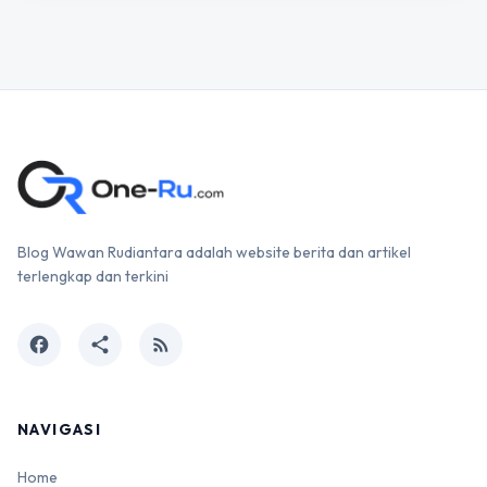
Blog Wawan Rudiantara adalah website berita dan artikel
terlengkap dan terkini
facebook
share
rss_feed
NAVIGASI
Home