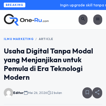
Ingin upgrade skill tanpa ri
BREAKING
search
menu
ILMU MARKETING
/
ARTICLE
Usaha Digital Tanpa Modal
yang Menjanjikan untuk
Pemula di Era Teknologi
Modern
bookmark_border
share
Editor
calendar_today
Mei 26, 2026
schedule
2 bulan