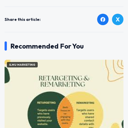
X
facebook
Share this article:
Recommended For You
ILMU MARKETING