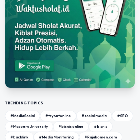
TRENDING TOPICS
#MediaSosial
#tryoutonline
#sosial media
#SEO
#Masoem University
#bisnis online
#bisnis
#backlink
#Media Monitoring
#Rajakomen.com