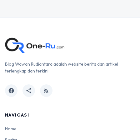
Blog Wawan Rudiantara adalah website berita dan artikel
terlengkap dan terkini
facebook
share
rss_feed
NAVIGASI
Home