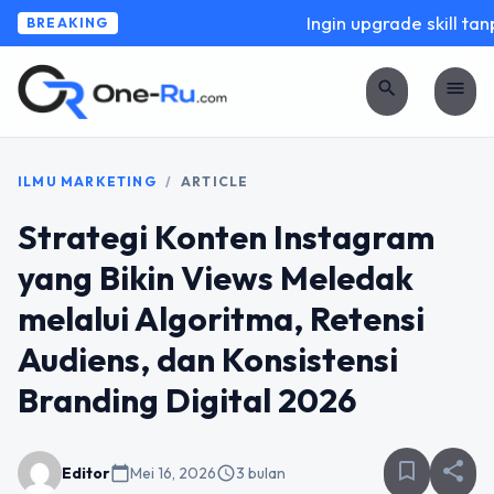
Ingin upgrade skill tanp
BREAKING
search
menu
ILMU MARKETING
/
ARTICLE
Strategi Konten Instagram
yang Bikin Views Meledak
melalui Algoritma, Retensi
Audiens, dan Konsistensi
Branding Digital 2026
bookmark_border
share
Editor
calendar_today
Mei 16, 2026
schedule
3 bulan