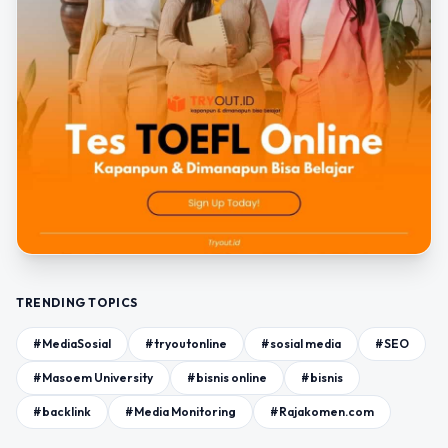
TRENDING TOPICS
#MediaSosial
#tryoutonline
#sosial media
#SEO
#Masoem University
#bisnis online
#bisnis
#backlink
#Media Monitoring
#Rajakomen.com