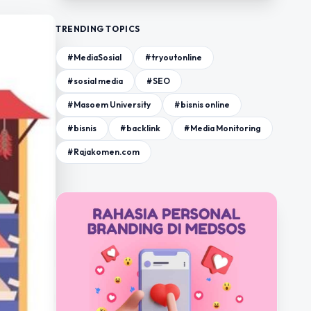
TRENDING TOPICS
#MediaSosial
#tryoutonline
#sosial media
#SEO
#Masoem University
#bisnis online
#bisnis
#backlink
#Media Monitoring
#Rajakomen.com