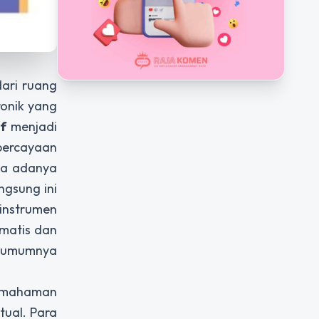
ari ruang
ronik yang
if
menjadi
percayaan
npa adanya
ngsung ini
instrumen
ematis dan
g umumnya
pemahaman
tual. Para