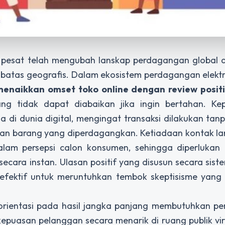
 pesat telah mengubah lanskap perdagangan global d
pa batas geografis. Dalam ekosistem perdagangan elekt
u menaikkan omset toko online dengan review posit
ng tidak dapat diabaikan jika ingin bertahan. Ke
di dunia digital, mengingat transaksi dilakukan ta
i, dan barang yang diperdagangkan. Ketiadaan kontak la
alam persepsi calon konsumen, sehingga diperlukan 
ecara instan. Ulasan positif yang disusun secara sist
g efektif untuk meruntuhkan tembok skeptisisme yan
orientasi pada hasil jangka panjang membutuhkan 
puasan pelanggan secara menarik di ruang publik vir