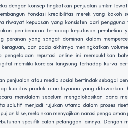
reka dengan konsep tingkatkan penjualan umkm lewat
mbangun fondasi kredibilitas merek yang kokoh s
nya riwayat kepuasan yang konsisten dari pengguna t
akukan pembenaran terhadap keputusan pembelian 
gang peranan yang sangat dominan dalam mempercep
keraguan, dan pada akhirnya meningkatkan volume 
ap pengelolaan reputasi online ini membuktikan ba
igital memiliki korelasi langsung terhadap kurva p
aman penjualan atau media sosial bertindak sebagai ben
ap kualitas produk atau layanan yang ditawarkan.
secara mendalam sebelum mengalokasikan dana me
 solutif menjadi rujukan utama dalam proses riset 
ujian klise, melainkan menyajikan narasi pengalama
butuhan spesifik calon pelanggan lainnya. Dengan m