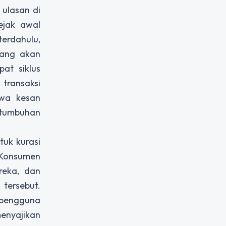
 ulasan di
ejak awal
erdahulu,
yang akan
at siklus
transaksi
hwa kesan
ertumbuhan
tuk kurasi
 Konsumen
reka, dan
tersebut.
n pengguna
enyajikan