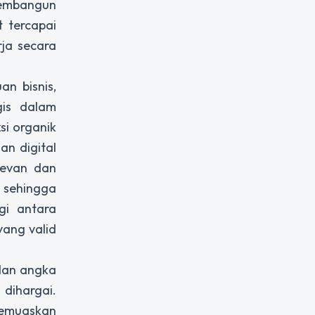
membangun
t tercapai
rja secara
n bisnis,
gis dalam
si organik
an digital
levan dan
, sehingga
gi antara
ang valid
 dan angka
 dihargai.
memuaskan