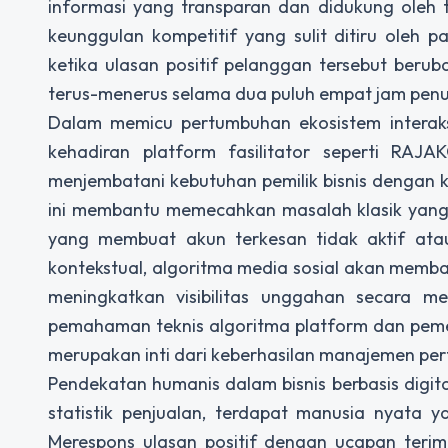
informasi yang transparan dan didukung oleh 
keunggulan kompetitif yang sulit ditiru oleh p
ketika ulasan positif pelanggan tersebut berub
terus-menerus selama dua puluh empat jam penu
Dalam memicu pertumbuhan ekosistem interaksi
kehadiran platform fasilitator seperti RAJ
menjembatani kebutuhan pemilik bisnis dengan k
ini membantu memecahkan masalah klasik yang se
yang membuat akun terkesan tidak aktif atau
kontekstual, algoritma media sosial akan membac
meningkatkan visibilitas unggahan secara me
pemahaman teknis algoritma platform dan peme
merupakan inti dari keberhasilan manajemen pert
Pendekatan humanis dalam bisnis berbasis digit
statistik penjualan, terdapat manusia nyata y
Merespons ulasan positif dengan ucapan teri