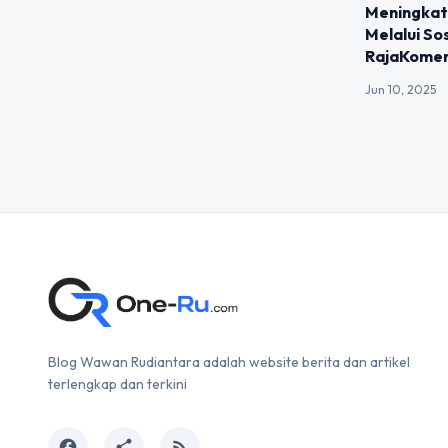
Meningkatk
Melalui S
RajaKome
Jun 10, 2025
Blog Wawan Rudiantara adalah website berita dan artikel
terlengkap dan terkini
facebook
share
rss_feed