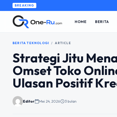
BREAKING
HOME
BERITA
BERITA TEKNOLOGI
/
ARTICLE
Strategi Jitu Me
Omset Toko Onlin
Ulasan Positif Kre
Editor
calendar_today
Mei 24, 2026
schedule
3 bulan