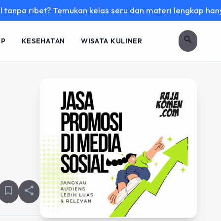
bet? Temukan kelas seru dan materi lengkap hanya di YukBela
search
UP
KESEHATAN
WISATA KULINER
bookmark_border
share