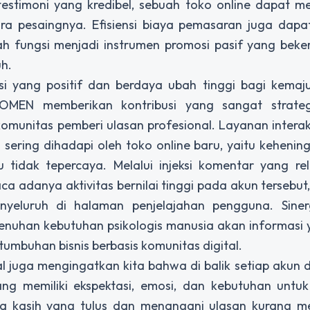
testimoni yang kredibel, sebuah toko online dapat 
ara pesaingnya. Efisiensi biaya pemasaran juga dapa
ah fungsi menjadi instrumen promosi pasif yang beke
h.
 yang positif dan berdaya ubah tinggi bagi kemajua
AKOMEN memberikan kontribusi yang sangat strate
omunitas pemberi ulasan profesional. Layanan interak
ring dihadapi oleh toko online baru, yaitu kehening
 tidak tepercaya. Melalui injeksi komentar yang re
a adanya aktivitas bernilai tinggi pada akun tersebut
nyeluruh di halaman penjelajahan pengguna. Siner
nuhan kebutuhan psikologis manusia akan informasi y
umbuhan bisnis berbasis komunitas digital.
al juga mengingatkan kita bahwa di balik setiap akun
ang memiliki ekspektasi, emosi, dan kebutuhan untuk
ma kasih yang tulus dan menangani ulasan kurang 