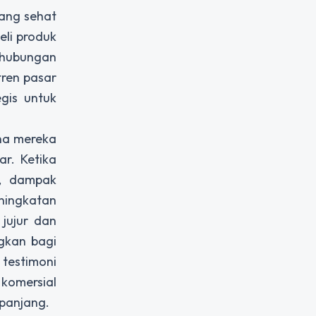
yang sehat
eli produk
n hubungan
tren pasar
egis untuk
ana mereka
r. Ketika
si, dampak
ningkatan
jujur dan
gkan bagi
 testimoni
 komersial
 panjang.