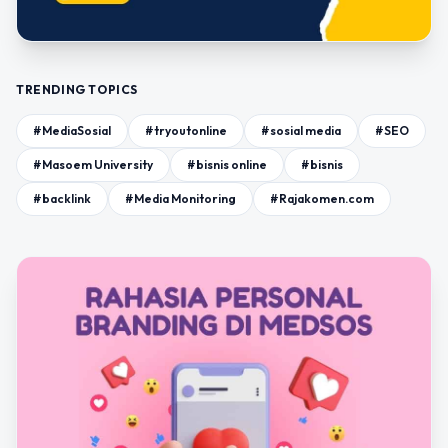
TRENDING TOPICS
#MediaSosial
#tryoutonline
#sosial media
#SEO
#Masoem University
#bisnis online
#bisnis
#backlink
#Media Monitoring
#Rajakomen.com