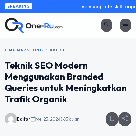
Ingin upgrade skill tanpa 
BREAKING
search
menu
ILMU MARKETING
/
ARTICLE
Teknik SEO Modern
Menggunakan Branded
Queries untuk Meningkatkan
Trafik Organik
bookmark_border
share
Editor
calendar_today
Mei 23, 2026
schedule
3 bulan