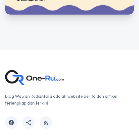
Blog Wawan Rudiantara adalah website berita dan artikel
terlengkap dan terkini
facebook
share
rss_feed