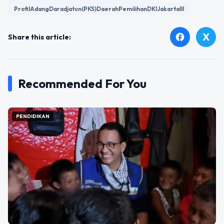
ProfilAdangDaradjatun(PKS)DaerahPemilihanDKIJakartaIII
X
facebook
Share this article:
Recommended For You
PENDIDIKAN