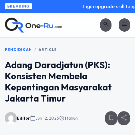
Ingin upgrade skill tanpa
BREAKING
search
menu
PENDIDIKAN
/
ARTICLE
Adang Daradjatun (PKS):
Konsisten Membela
Kepentingan Masyarakat
Jakarta Timur
bookmark_border
share
Editor
calendar_today
Jun 12, 2025
schedule
1 tahun