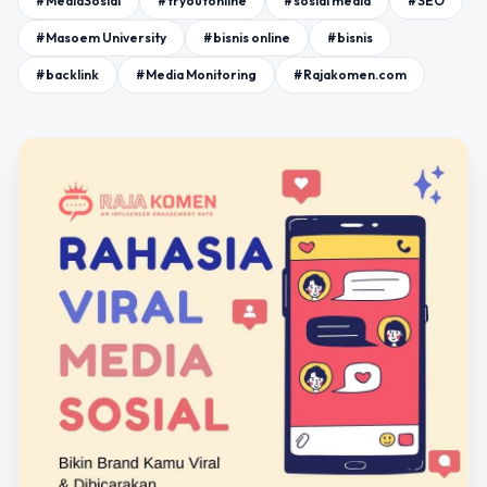
#MediaSosial
#tryoutonline
#sosial media
#SEO
#Masoem University
#bisnis online
#bisnis
#backlink
#Media Monitoring
#Rajakomen.com