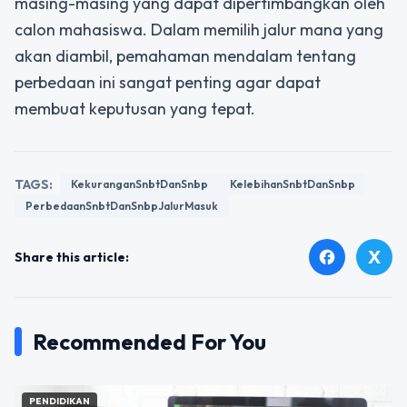
masing-masing yang dapat dipertimbangkan oleh
calon mahasiswa. Dalam memilih jalur mana yang
akan diambil, pemahaman mendalam tentang
perbedaan ini sangat penting agar dapat
membuat keputusan yang tepat.
TAGS:
KekuranganSnbtDanSnbp
KelebihanSnbtDanSnbp
PerbedaanSnbtDanSnbpJalurMasuk
X
facebook
Share this article:
Recommended For You
PENDIDIKAN