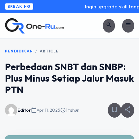
Ingin upgrade skill tanpa
BREAKING
search
menu
PENDIDIKAN
/
ARTICLE
Perbedaan SNBT dan SNBP:
Plus Minus Setiap Jalur Masuk
PTN
bookmark_border
share
Editor
calendar_today
Apr 11, 2025
schedule
1 tahun