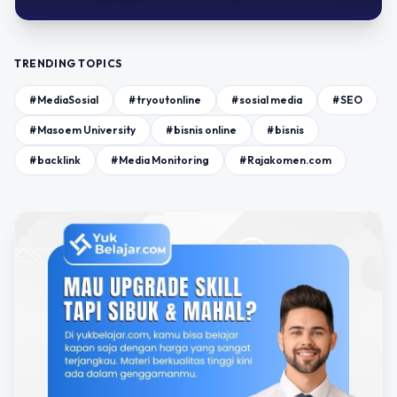
TRENDING TOPICS
#MediaSosial
#tryoutonline
#sosial media
#SEO
#Masoem University
#bisnis online
#bisnis
#backlink
#Media Monitoring
#Rajakomen.com