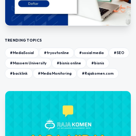
TRENDING TOPICS
#MediaSosial
#tryoutonline
#sosial media
#SEO
#Masoem University
#bisnis online
#bisnis
#backlink
#Media Monitoring
#Rajakomen.com