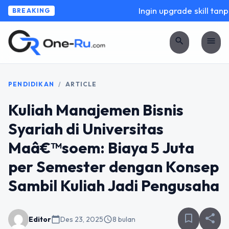
Ingin upgrade skill tanpa 
BREAKING
search
menu
PENDIDIKAN
/
ARTICLE
Kuliah Manajemen Bisnis
Syariah di Universitas
Maâ€™soem: Biaya 5 Juta
per Semester dengan Konsep
Sambil Kuliah Jadi Pengusaha
bookmark_border
share
Editor
calendar_today
Des 23, 2025
schedule
8 bulan