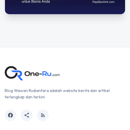
Blog Wawan Rudiantara adalah website berita dan artikel
terlengkap dan terkini
facebook
share
rss_feed