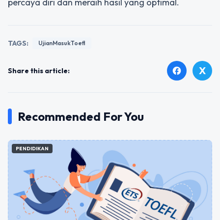
percaya diri dan meraih hasil yang optimal.
TAGS:
UjianMasukToefl
X
facebook
Share this article:
Recommended For You
PENDIDIKAN