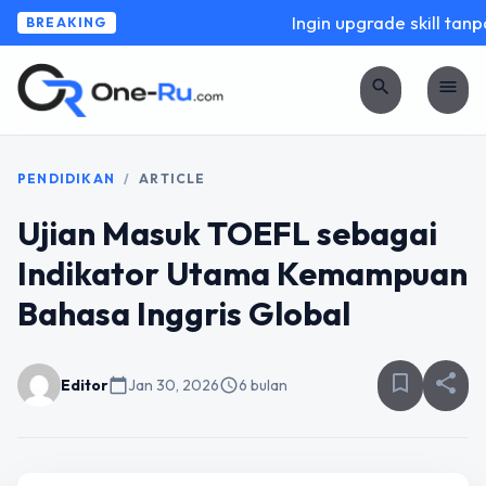
Ingin upgrade skill tanpa
BREAKING
search
menu
PENDIDIKAN
/
ARTICLE
Ujian Masuk TOEFL sebagai
Indikator Utama Kemampuan
Bahasa Inggris Global
bookmark_border
share
Editor
calendar_today
Jan 30, 2026
schedule
6 bulan