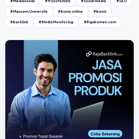
#MediaSosial
#tryoutonline
#sosial media
#SEO
#Masoem University
#bisnis online
#bisnis
#backlink
#Media Monitoring
#Rajakomen.com