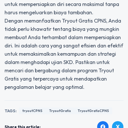
untuk mempersiapkan diri secara maksimal tanpa
harus mengeluarkan biaya tambahan.
Dengan memanfaatkan Tryout Gratis CPNS, Anda
tidak perlu khawatir tentang biaya yang mungkin
membuat Anda terhambat dalam mempersiapkan
diri. Ini adalah cara yang sangat efisien dan efektif
untuk memaksimalkan kemampuan dan strategi
dalam menghadapi ujian SKD. Pastikan untuk
mencari dan bergabung dalam program Tryout
Gratis yang terpercaya untuk mendapatkan
pengalaman belajar yang optimal.
TAGS:
tryoutCPNS
TryoutGratis
TryoutGratisCPNS
X
facebook
Share this article: