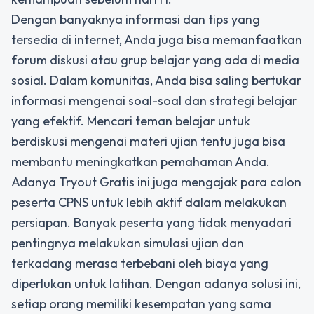
Dengan banyaknya informasi dan tips yang
tersedia di internet, Anda juga bisa memanfaatkan
forum diskusi atau grup belajar yang ada di media
sosial. Dalam komunitas, Anda bisa saling bertukar
informasi mengenai soal-soal dan strategi belajar
yang efektif. Mencari teman belajar untuk
berdiskusi mengenai materi ujian tentu juga bisa
membantu meningkatkan pemahaman Anda.
Adanya Tryout Gratis ini juga mengajak para calon
peserta CPNS untuk lebih aktif dalam melakukan
persiapan. Banyak peserta yang tidak menyadari
pentingnya melakukan simulasi ujian dan
terkadang merasa terbebani oleh biaya yang
diperlukan untuk latihan. Dengan adanya solusi ini,
setiap orang memiliki kesempatan yang sama