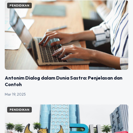
PENDIDIKAN
Antonim Dialog dalam Dunia Sastra: Penjelasan dan
Contoh
Mar 19, 2025
PENDIDIKAN