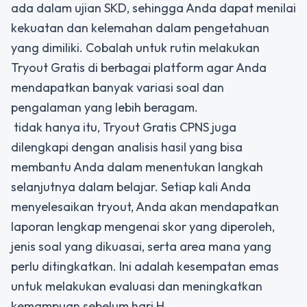
ada dalam ujian SKD, sehingga Anda dapat menilai
kekuatan dan kelemahan dalam pengetahuan
yang dimiliki. Cobalah untuk rutin melakukan
Tryout Gratis di berbagai platform agar Anda
mendapatkan banyak variasi soal dan
pengalaman yang lebih beragam.
tidak hanya itu, Tryout Gratis CPNS juga
dilengkapi dengan analisis hasil yang bisa
membantu Anda dalam menentukan langkah
selanjutnya dalam belajar. Setiap kali Anda
menyelesaikan tryout, Anda akan mendapatkan
laporan lengkap mengenai skor yang diperoleh,
jenis soal yang dikuasai, serta area mana yang
perlu ditingkatkan. Ini adalah kesempatan emas
untuk melakukan evaluasi dan meningkatkan
kemampuan sebelum hari H.