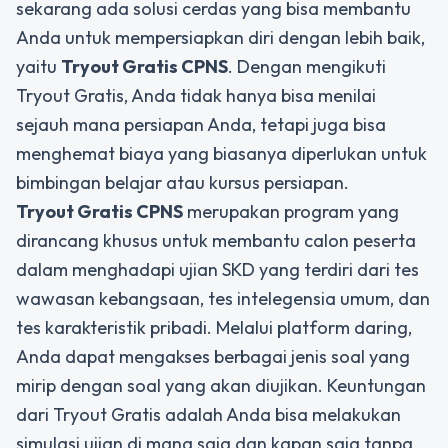
sekarang ada solusi cerdas yang bisa membantu
Anda untuk mempersiapkan diri dengan lebih baik,
yaitu
Tryout Gratis CPNS
. Dengan mengikuti
Tryout Gratis, Anda tidak hanya bisa menilai
sejauh mana persiapan Anda, tetapi juga bisa
menghemat biaya yang biasanya diperlukan untuk
bimbingan belajar atau kursus persiapan.
Tryout Gratis CPNS
merupakan program yang
dirancang khusus untuk membantu calon peserta
dalam menghadapi ujian SKD yang terdiri dari tes
wawasan kebangsaan, tes intelegensia umum, dan
tes karakteristik pribadi. Melalui platform daring,
Anda dapat mengakses berbagai jenis soal yang
mirip dengan soal yang akan diujikan. Keuntungan
dari Tryout Gratis adalah Anda bisa melakukan
simulasi ujian di mana saja dan kapan saja tanpa