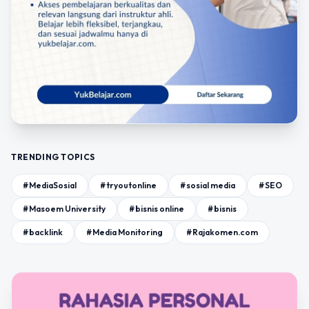
TRENDING TOPICS
#MediaSosial
#tryoutonline
#sosial media
#SEO
#Masoem University
#bisnis online
#bisnis
#backlink
#Media Monitoring
#Rajakomen.com