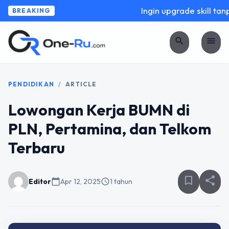
Ingin upgrade skill tanpa
BREAKING
search
menu
PENDIDIKAN
/
ARTICLE
Lowongan Kerja BUMN di
PLN, Pertamina, dan Telkom
Terbaru
bookmark_border
share
Editor
calendar_today
Apr 12, 2025
schedule
1 tahun