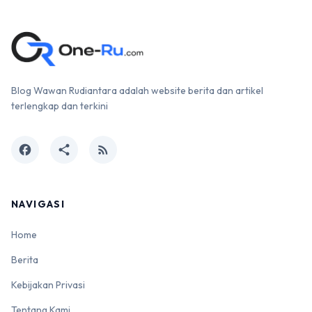
Blog Wawan Rudiantara adalah website berita dan artikel
terlengkap dan terkini
facebook
share
rss_feed
NAVIGASI
Home
Berita
Kebijakan Privasi
Tentang Kami