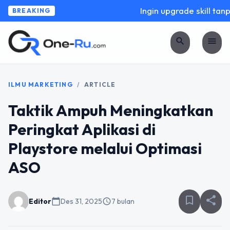
Ingin upgrade skill tanpa
BREAKING
search
menu
ILMU MARKETING
/
ARTICLE
Taktik Ampuh Meningkatkan
Peringkat Aplikasi di
Playstore melalui Optimasi
ASO
bookmark_border
share
Editor
calendar_today
Des 31, 2025
schedule
7 bulan