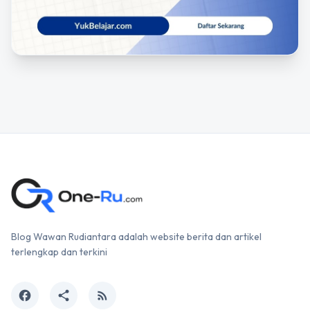
Blog Wawan Rudiantara adalah website berita dan artikel
terlengkap dan terkini
facebook
share
rss_feed