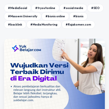
#MediaSosial
#tryoutonline
#sosial media
#SEO
#Masoem University
#bisnis online
#bisnis
#backlink
#Media Monitoring
#Rajakomen.com