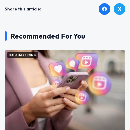
X
facebook
Share this article:
Recommended For You
ILMU MARKETING