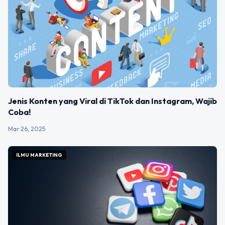
Jenis Konten yang Viral di TikTok dan Instagram, Wajib
Coba!
Mar 26, 2025
ILMU MARKETING