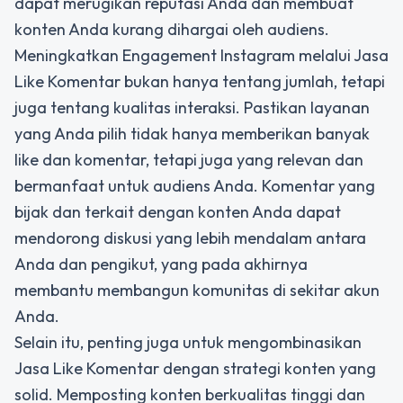
dapat merugikan reputasi Anda dan membuat
konten Anda kurang dihargai oleh audiens.
Meningkatkan Engagement Instagram melalui Jasa
Like Komentar bukan hanya tentang jumlah, tetapi
juga tentang kualitas interaksi. Pastikan layanan
yang Anda pilih tidak hanya memberikan banyak
like dan komentar, tetapi juga yang relevan dan
bermanfaat untuk audiens Anda. Komentar yang
bijak dan terkait dengan konten Anda dapat
mendorong diskusi yang lebih mendalam antara
Anda dan pengikut, yang pada akhirnya
membantu membangun komunitas di sekitar akun
Anda.
Selain itu, penting juga untuk mengombinasikan
Jasa Like Komentar dengan strategi konten yang
solid. Memposting konten berkualitas tinggi dan