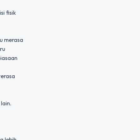
i fisik
au merasa
ru
biasaan
terasa
lain.
g lebih