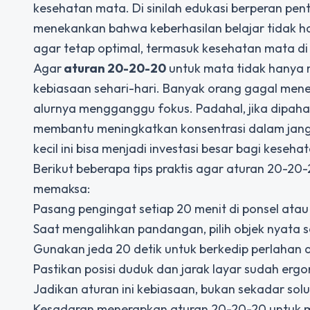
kesehatan mata. Di sinilah edukasi berperan pent
menekankan bahwa keberhasilan belajar tidak han
agar tetap optimal, termasuk kesehatan mata di
Agar
aturan 20-20-20
untuk mata tidak hanya m
kebiasaan sehari-hari. Banyak orang gagal men
alurnya mengganggu fokus. Padahal, jika dipaha
membantu meningkatkan konsentrasi dalam jangk
kecil ini bisa menjadi investasi besar bagi kese
Berikut beberapa tips praktis agar aturan 20-20
memaksa:
Pasang pengingat setiap 20 menit di ponsel atau 
Saat mengalihkan pandangan, pilih objek nyata se
Gunakan jeda 20 detik untuk berkedip perlahan 
Pastikan posisi duduk dan jarak layar sudah ergo
Jadikan aturan ini kebiasaan, bukan sekadar solu
Kesadaran menerapkan aturan 20-20-20 untuk mat