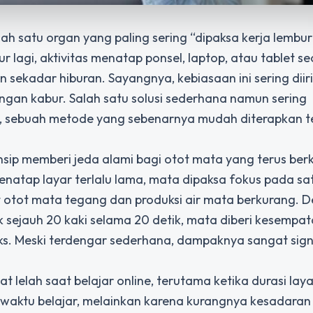
lah satu organ yang paling sering “dipaksa kerja lembu
r lagi, aktivitas menatap ponsel, laptop, atau tablet se
un sekadar hiburan. Sayangnya, kebiasaan ini sering diir
angan kabur. Salah satu solusi sederhana namun sering
, sebuah metode yang sebenarnya mudah diterapkan t
sip memberi jeda alami bagi otot mata yang terus berk
natap layar terlalu lama, mata dipaksa fokus pada satu
at otot mata tegang dan produksi air mata berkurang. 
 sejauh 20 kaki selama 20 detik, mata diberi kesempat
eks. Meski terdengar sederhana, dampaknya sangat signi
lelah saat belajar online, terutama ketika durasi laya
a waktu belajar, melainkan karena kurangnya kesadara