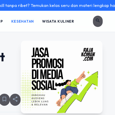
ribet? Temukan kelas seru dan materi lengkap hanya di YukBe
search
UP
KESEHATAN
WISATA KULINER
t
bookmark_border
share