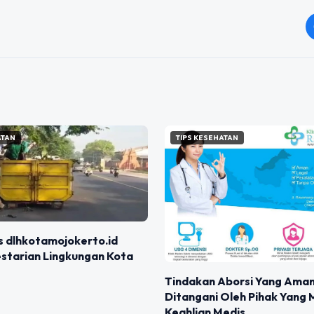
ATAN
TIPS KESEHATAN
s dlhkotamojokerto.id
estarian Lingkungan Kota
Tindakan Aborsi Yang Aman
Ditangani Oleh Pihak Yang M
Keahlian Medis