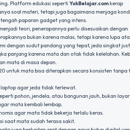
ing. Platform edukasi seperti
YukBelajar.com
kerap
ya soal materi, tetapi juga bagaimana menjaga kondis
 tengah paparan gadget yang intens.
enjadi teori, penerapannya perlu disesuaikan dengan
erapkannya bukan karena malas, tetapi karena lupa at
mi dengan sudut pandang yang tepat, jeda singkat just
a panjang karena mata dan otak tidak kelelahan. Ke
hatan mata di masa depan.
-20 untuk mata bisa diterapkan secara konsisten tanpa 
laptop agar jeda tidak terlewat.
perti pohon, jendela, atau bangunan jauh, bukan layar 
agar mata kembali lembap.
nomis agar mata tidak bekerja terlalu keras.
si saat mata sudah terasa sakit.
a juga berkaitan erat dengan gaya hidup digital yan