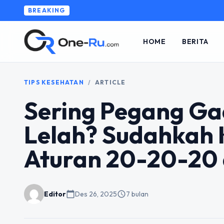
BREAKING
HOME
BERITA
TIPS KESEHATAN
/
ARTICLE
Sering Pegang Ga
Lelah? Sudahkah
Aturan 20-20-20
Editor
calendar_today
Des 26, 2025
schedule
7 bulan