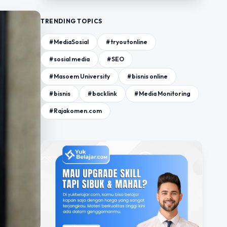
TRENDING TOPICS
#MediaSosial
#tryoutonline
#sosial media
#SEO
#Masoem University
#bisnis online
#bisnis
#backlink
#Media Monitoring
#Rajakomen.com