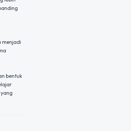
ibanding
a menjadi
ama
an bentuk
lajar
t yang