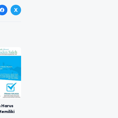
X
facebook
 Harus
emiliki