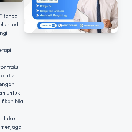
r” tanpa
olah jadi
ingi
etapi
ontraksi
 titik
Dengan
an untuk
fikan bila
r tidak
n menjaga