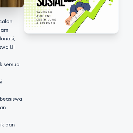
calon
alam
donasi,
swa UI
ak semua
i
 beasiswa
gan
ik dan