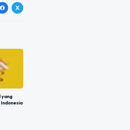
X
facebook
l yang
 Indonesia