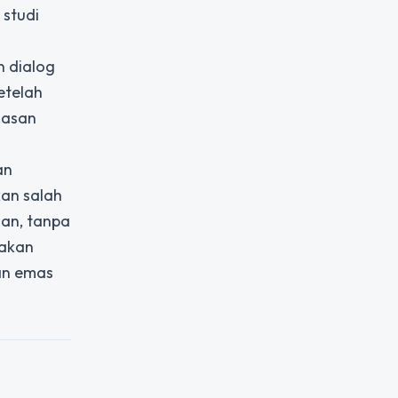
 studi
n dialog
etelah
uasan
an
an salah
gan, tanpa
 akan
an emas