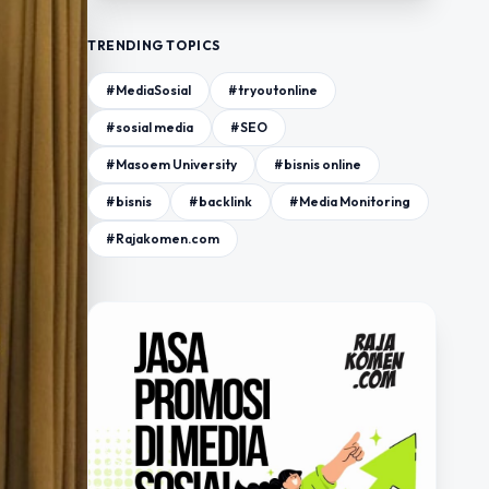
TRENDING TOPICS
#MediaSosial
#tryoutonline
#sosial media
#SEO
#Masoem University
#bisnis online
#bisnis
#backlink
#Media Monitoring
#Rajakomen.com