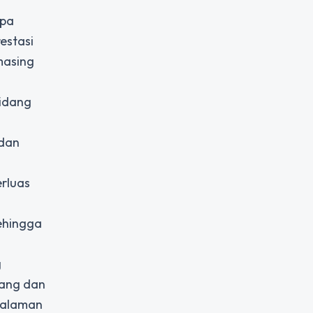
apa
estasi
masing
bidang
 dan
erluas
sehingga
g
uang dan
ngalaman