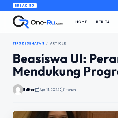
BREAKING
HOME
BERITA
TIPS KESEHATAN
/
ARTICLE
Beasiswa UI: Per
Mendukung Progr
Editor
calendar_today
Apr 11, 2025
schedule
1 tahun