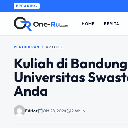
BREAKING
HOME
BERITA
PENDIDIKAN
/
ARTICLE
Kuliah di Bandung
Universitas Swas
Anda
Editor
calendar_today
Okt 28, 2024
schedule
2 tahun