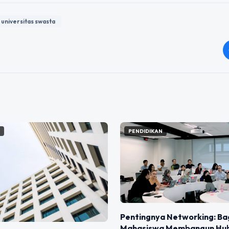
universitas swasta
N
PENDIDIKAN
Pentingnya Networking: B
Mahasiswa Membangun Hu