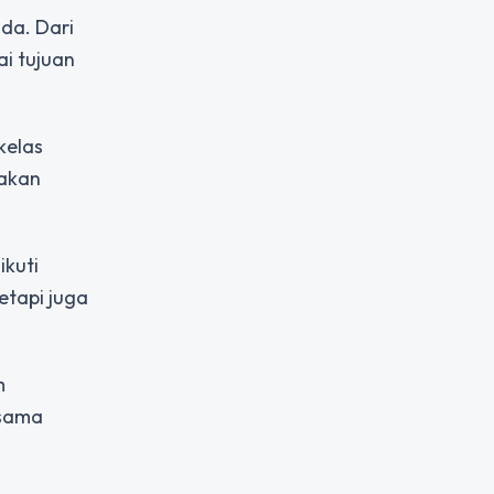
da. Dari
i tujuan
kelas
 akan
ikuti
etapi juga
m
esama