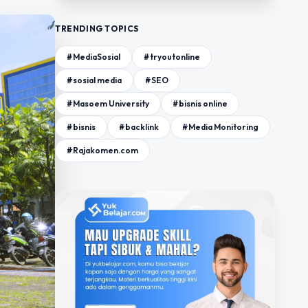
TRENDING TOPICS
#MediaSosial
#tryoutonline
#sosial media
#SEO
#Masoem University
#bisnis online
#bisnis
#backlink
#Media Monitoring
#Rajakomen.com