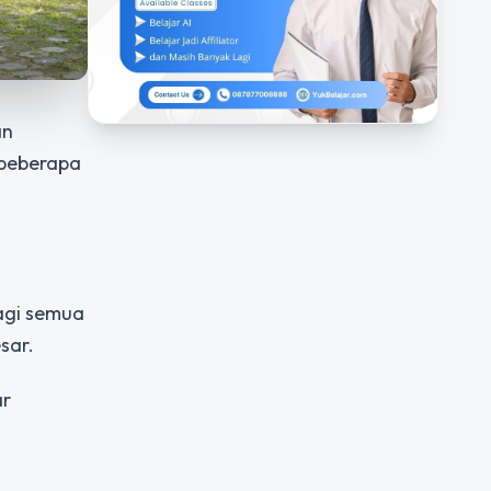
an
i beberapa
bagi semua
sar.
ar