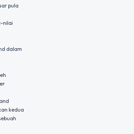
sar pula
-nilai
and dalam
leh
er
rand
kan kedua
 sebuah