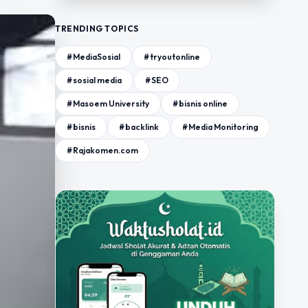
TRENDING TOPICS
#MediaSosial
#tryoutonline
#sosial media
#SEO
#Masoem University
#bisnis online
#bisnis
#backlink
#Media Monitoring
#Rajakomen.com