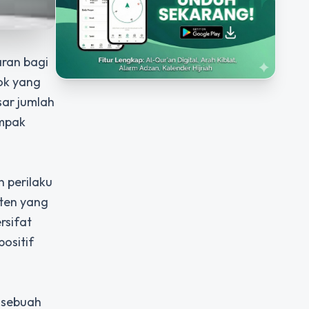
aran bagi
ok yang
ar jumlah
ampak
 perilaku
nten yang
rsifat
positif
a sebuah