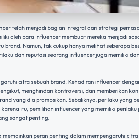
uencer telah menjadi bagian integral dari strategi pemas
liki oleh para influencer membuat mereka menjadi sos
 brand. Namun, tak cukup hanya melihat seberapa bes
erilaku dan reputasi seorang influencer juga memiliki d
aruhi citra sebuah brand. Kehadiran influencer dengan
pengikut, menghindari kontroversi, dan memberikan ko
and yang dia promosikan. Sebaliknya, perilaku yang be
karena itu, pemilihan influencer yang memiliki perilaku 
yang sangat penting.
juga memainkan peran penting dalam mempengaruhi citr