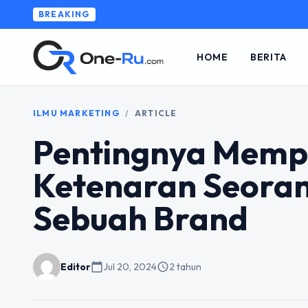
BREAKING
HOME
BERITA
ILMU MARKETING
/
ARTICLE
Pentingnya Mempe
Ketenaran Seoran
Sebuah Brand
Editor
calendar_today
Jul 20, 2024
schedule
2 tahun