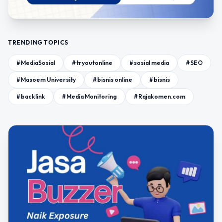
TRENDING TOPICS
#MediaSosial
#tryoutonline
#sosial media
#SEO
#Masoem University
#bisnis online
#bisnis
#backlink
#Media Monitoring
#Rajakomen.com