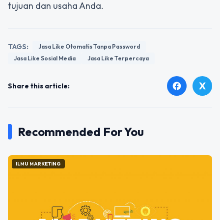
tujuan dan usaha Anda.
TAGS:
Jasa Like Otomatis Tanpa Password
Jasa Like Sosial Media
Jasa Like Terpercaya
X
facebook
Share this article:
Recommended For You
ILMU MARKETING