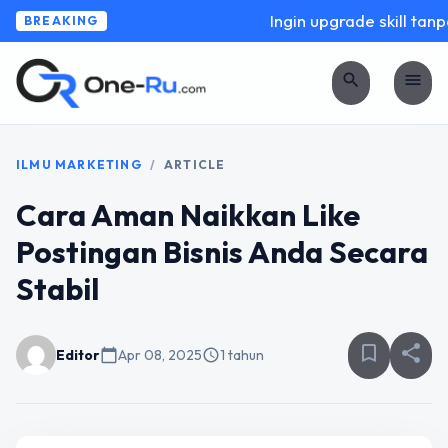
Ingin upgrade skill tanpa
BREAKING
search
menu
ILMU MARKETING
/
ARTICLE
Cara Aman Naikkan Like
Postingan Bisnis Anda Secara
Stabil
bookmark_border
share
Editor
calendar_today
Apr 08, 2025
schedule
1 tahun