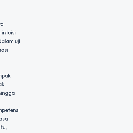
ra
intuisi
alam uji
masi
ampak
ak
ehingga
mpetensi
rasa
tu,