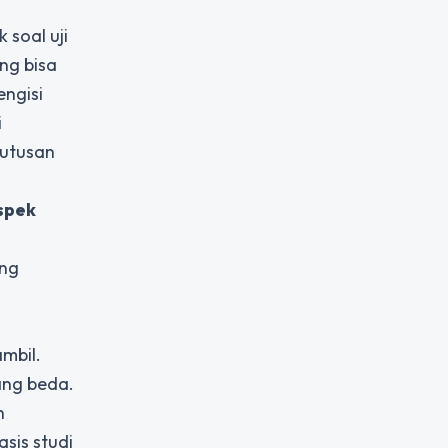
soal uji
ng bisa
ngisi
i
putusan
spek
ang
mbil.
ang beda.
n
asis studi