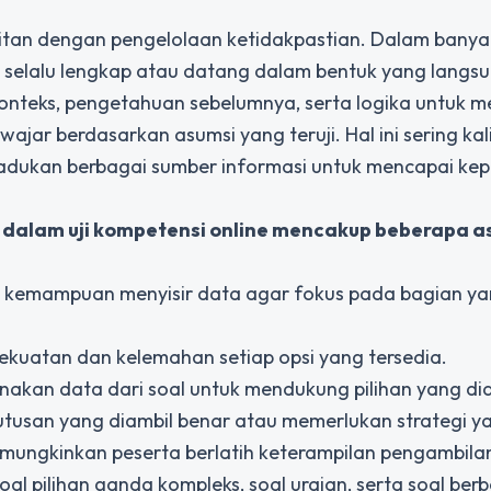
tan dengan pengelolaan ketidakpastian. Dalam banyak 
ak selalu lengkap atau datang dalam bentuk yang langsu
nteks, pengetahuan sebelumnya, serta logika untuk me
r berdasarkan asumsi yang teruji. Hal ini sering kal
adukan berbagai sumber informasi untuk mencapai ke
f dalam uji kompetensi online mencakup beberapa a
 — kemampuan menyisir data agar fokus pada bagian y
kuatan dan kelemahan setiap opsi yang tersedia.
akan data dari soal untuk mendukung pilihan yang dia
putusan yang diambil benar atau memerlukan strategi y
memungkinkan peserta berlatih keterampilan pengambila
oal pilihan ganda kompleks, soal uraian, serta soal berb