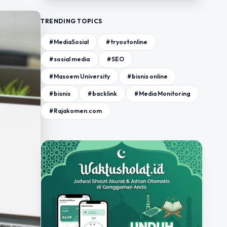
TRENDING TOPICS
#MediaSosial
#tryoutonline
#sosial media
#SEO
#Masoem University
#bisnis online
#bisnis
#backlink
#Media Monitoring
#Rajakomen.com