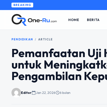
BREAKING
HOME
BERITA
PENDIDIKAN
/
ARTICLE
Pemanfaatan Uji 
untuk Meningkatk
Pengambilan Kep
Editor
calendar_today
Jan 22, 2026
schedule
6 bulan