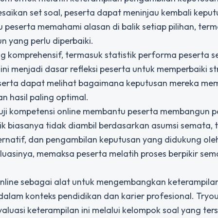
esaikan set soal, peserta dapat meninjau kembali kepu
tu peserta memahami alasan di balik setiap pilihan, ter
n yang perlu diperbaiki.
 komprehensif, termasuk statistik performa peserta s
 ini menjadi dasar refleksi peserta untuk memperbaiki st
Peserta dapat melihat bagaimana keputusan mereka me
n hasil paling optimal.
m uji kompetensi online membantu peserta membangun p
aik biasanya tidak diambil berdasarkan asumsi semata, 
ternatif, dan pengambilan keputusan yang didukung oleh 
valuasinya, memaksa peserta melatih proses berpikir sem
nline sebagai alat untuk mengembangkan keterampila
lam konteks pendidikan dan karier profesional. Tryou
aluasi keterampilan ini melalui kelompok soal yang ters