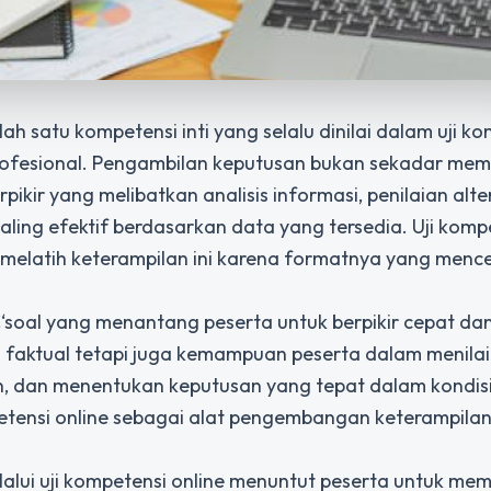
 satu kompetensi inti yang selalu dinilai dalam uji k
rofesional. Pengambilan keputusan bukan sekadar memi
ikir yang melibatkan analisis informasi, penilaian alter
paling efektif berdasarkan data yang tersedia. Uji komp
k melatih keterampilan ini karena formatnya yang men
â€‘soal yang menantang peserta untuk berpikir cepat dan
n faktual tetapi juga kemampuan peserta dalam menilai
n, dan menentukan keputusan yang tepat dalam kondis
petensi online sebagai alat pengembangan keterampila
lalui
uji kompetensi
online menuntut peserta untuk me