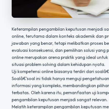
Keterampilan pengambilan keputusan menjadi salah
online, terutama dalam konteks akademik dan p
jawaban yang benar, tetapi melibatkan proses berp
evaluasi konsekuensi, dan pemilihan solusi yang 
online merupakan arena praktik yang ideal untu
situasi problem solving dalam kehidupan nyata.
Uji kompetensi online biasanya terdiri dari soal
Soalâ€‘soal ini tidak hanya menguji pengetahua
informasi yang kompleks, membandingkan piliha
terbatas. Oleh karena itu, pemanfaatan uji kom
pengambilan keputusan menjadi sangat relevan.
Melatih keterampilan pengambilan keputusan me