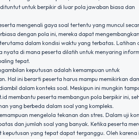
ta dituntut untuk berpikir di luar pola jawaban biasa dan
 peserta mengenali gaya soal tertentu yang muncul seca
terbiasa dengan pola ini, mereka dapat mengembangkan 
terutama dalam kondisi waktu yang terbatas. Latihan d
ia nyata di mana peserta dilatih untuk menyaring infor
ling tepat.
gambilan keputusan adalah kemampuan untuk
an. Hal ini berarti peserta harus mampu memikirkan d
diambil dalam konteks soal. Meskipun ini mungkin tamp
out.id membantu peserta membangun pola berpikir ini, s
ihan yang berbeda dalam soal yang kompleks.
emampuan mengelola tekanan dan stres. Dalam uji ko
batas dan jumlah soal yang banyak. Ketika peserta me
 keputusan yang tepat dapat terganggu. Oleh karena i