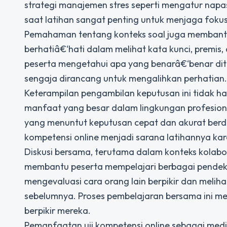
strategi manajemen stres seperti mengatur napa
saat latihan sangat penting untuk menjaga fokus
Pemahaman tentang konteks soal juga membantu
berhatiâ€‘hati dalam melihat kata kunci, premi
peserta mengetahui apa yang benarâ€‘benar dit
sengaja dirancang untuk mengalihkan perhatian.
Keterampilan pengambilan keputusan ini tidak ha
manfaat yang besar dalam lingkungan profesiona
yang menuntut keputusan cepat dan akurat berda
kompetensi online menjadi sarana latihannya kare
Diskusi bersama, terutama dalam konteks kolabora
membantu peserta mempelajari berbagai pendeka
mengevaluasi cara orang lain berpikir dan melih
sebelumnya. Proses pembelajaran bersama ini me
berpikir mereka.
Pemanfaatan uji kompetensi online sebagai med