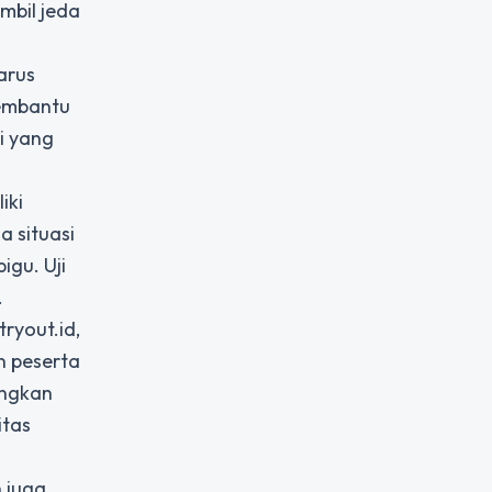
mbil jeda
arus
membantu
i yang
iki
 situasi
igu. Uji
.
ryout.id,
n peserta
angkan
itas
 juga