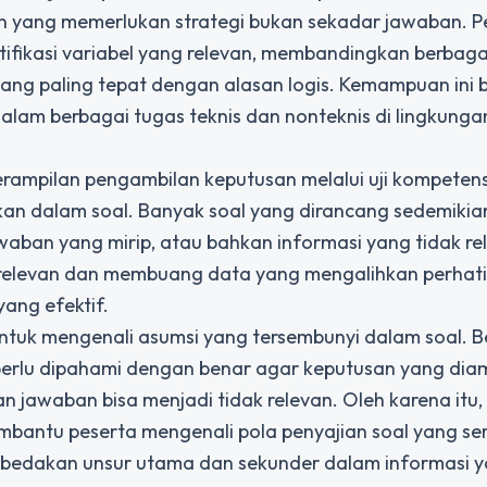
gan yang memerlukan strategi bukan sekadar jawaban. P
ifikasi variabel yang relevan, membandingkan berbaga
ang paling tepat dengan alasan logis. Kemampuan ini 
dalam berbagai tugas teknis dan nonteknis di lingkunga
mpilan pengambilan keputusan melalui uji kompetensi
kan dalam soal. Banyak soal yang dirancang sedemikia
waban yang mirip, atau bahkan informasi yang tidak re
relevan dan membuang data yang mengalihkan perhat
ang efektif.
ntuk mengenali asumsi yang tersembunyi dalam soal. 
perlu dipahami dengan benar agar keputusan yang diamb
ihan jawaban bisa menjadi tidak relevan. Oleh karena itu,
embantu peserta mengenali pola penyajian soal yang se
mbedakan unsur utama dan sekunder dalam informasi 