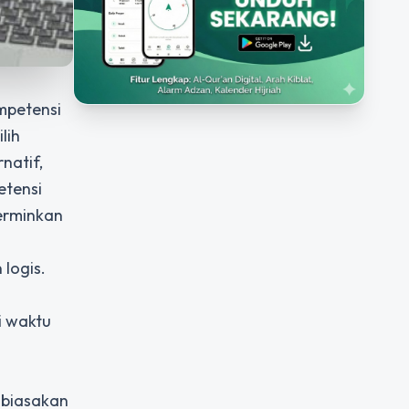
ompetensi
lih
natif,
etensi
cerminkan
 logis.
i waktu
n
mbiasakan