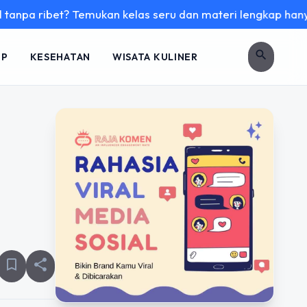
 Temukan kelas seru dan materi lengkap hanya di YukBelajar.
search
UP
KESEHATAN
WISATA KULINER
bookmark_border
share