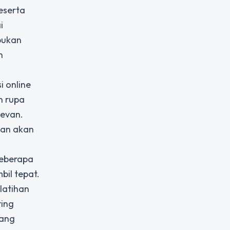
eserta
i
bukan
n
 online
n rupa
levan.
ian akan
Beberapa
il tepat.
 latihan
ring
yang