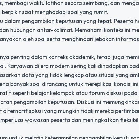
s, membagi waktu latihan secara seimbang, dan menga
 berpikir saat menghadapi soal yang rumit.
 dalam pengambilan keputusan yang tepat. Peserta h
s, dan hubungan antar-kalimat. Memahami konteks ini 
anyakan oleh soal serta menghindari jebakan informas
nya penting dalam konteks akademik, tetapi juga memil
l. Karyawan di era modern sering kali dihadapkan pada
sarkan data yang tidak lengkap atau situasi yang amb
na banyak soal dirancang untuk mereplikasi kondisi ini
tif seperti belajar kelompok atau forum diskusi pada t
tan pengambilan keputusan. Diskusi ini memungkinka
at alternatif solusi yang mungkin tidak mereka pertimb
mperluas wawasan peserta dan meningkatkan fleksibil
ium untuk melatih keterampilan pengambilan keputusan