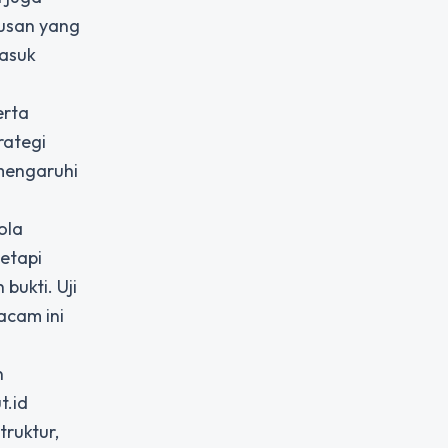
tusan yang
masuk
erta
rategi
mengaruhi
ola
tetapi
bukti. Uji
acam ini
n
t.id
truktur,