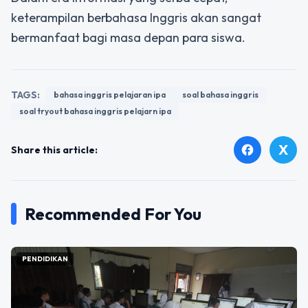
keterampilan berbahasa Inggris akan sangat
bermanfaat bagi masa depan para siswa.
TAGS:
bahasa inggris pelajaran ipa
soal bahasa inggris
soal tryout bahasa inggris pelajarn ipa
X
facebook
Share this article:
Recommended For You
PENDIDIKAN