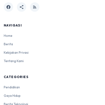
facebook
share
rss_feed
NAVIGASI
Home
Berita
Kebijakan Privasi
Tentang Kami
CATEGORIES
Pendidikan
Gaya Hidup
Berita Teknologi