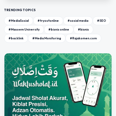
TRENDING TOPICS
#MediaSosial
#tryoutonline
#sosial media
#SEO
#Masoem University
#bisnis online
#bisnis
#backlink
#Media Monitoring
#Rajakomen.com