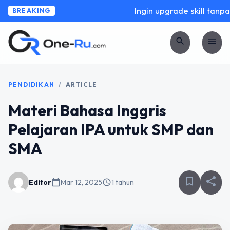
Ingin upgrade skill tanpa 
BREAKING
search
menu
PENDIDIKAN
/
ARTICLE
Materi Bahasa Inggris
Pelajaran IPA untuk SMP dan
SMA
bookmark_border
share
Editor
calendar_today
Mar 12, 2025
schedule
1 tahun