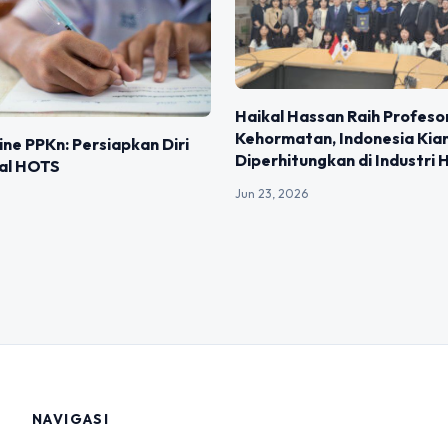
Haikal Hassan Raih Profeso
Kehormatan, Indonesia Kia
ine PPKn: Persiapkan Diri
Diperhitungkan di Industri H
al HOTS
Jun 23, 2026
NAVIGASI