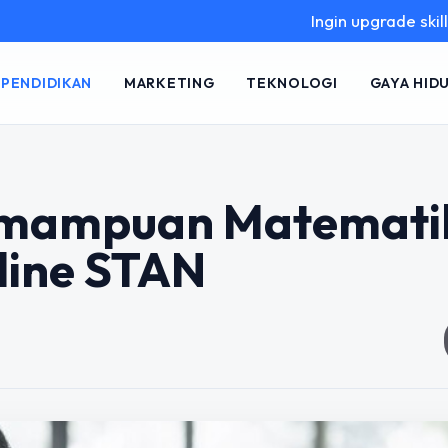
Ingin upgrade skill tanpa r
PENDIDIKAN
MARKETING
TEKNOLOGI
GAYA HID
emampuan Matemati
line STAN