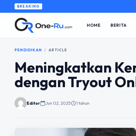
BREAKING
HOME
BERITA
PENDIDIKAN
/
ARTICLE
Meningkatkan K
dengan Tryout On
Editor
calendar_today
Jun 02, 2025
schedule
1 tahun