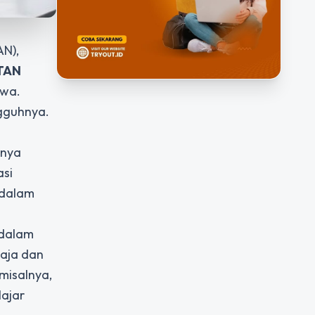
AN),
STAN
swa.
ngguhnya.
anya
asi
 dalam
 dalam
saja dan
misalnya,
lajar