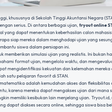
gi, khususnya di Sekolah Tinggi Akuntansi Negara (ST
ngan serius. Di antara berbagai ujian,
tryout online 
ial yang dapat menentukan keberhasilan calon mahasi
berapa siap mereka dalam menghadapi ujian yang sesu
membantu siswa dalam persiapan ini.
k memberikan simulasi ujian yang realistis. Ini bukan h
mahami format ujian, mengelola waktu, dan mengevalu
pat mengidentifikasi kekuatan dan kelemahan mereka
h satu pelajaran favorit di STAN.
N matematika adalah kemudahan akses dan fleksibilitas
tentu, karena mereka dapat mengakses ujian dari mana 
in memiliki kesibukan lain menjelang ujian. Tryout.id, 
g dapat diakses secara online, sehingga siswa bisa be