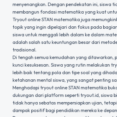
menyenangkan. Dengan pendekatan ini, siswa tid
membangun fondasi matematika yang kuat untu
Tryout online STAN matematika juga memungkinka
topik yang ingin dipelajari dan fokus pada bag
siswa untuk menggali lebih dalam ke dalam mater
adalah salah satu keuntungan besar dari metode 
tradisional.
Di tengah semua kemudahan yang ditawarkan, pe
kunci kesuksesan. Siswa yang rutin melakukan t
lebih baik tentang pola dan tipe soal yang dihada
ketahanan mental siswa, yang sangat penting sa
Menghadapi tryout online STAN matematika bukan
dukungan dari platform seperti tryout.id, siswa bi
tidak hanya sebatas mempersiapkan ujian, teta
dampak positif bagi pendidikan mereka ke depan