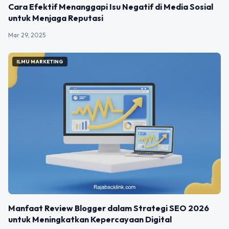
Cara Efektif Menanggapi Isu Negatif di Media Sosial
untuk Menjaga Reputasi
Mar 29, 2025
ILMU MARKETING
Manfaat Review Blogger dalam Strategi SEO 2026
untuk Meningkatkan Kepercayaan Digital