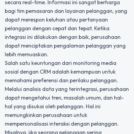
secara real-time. Informasi ini sangat berharga
bagi tim pemasaran dan layanan pelanggan, yang
dapat merespon keluhan atau pertanyaan
pelanggan dengan cepat dan tepat. Ketika
integrasi ini dilakukan dengan baik, perusahaan
dapat menciptakan pengalaman pelanggan yang
lebih memuaskan.
Salah satu keuntungan dari monitoring media
sosial dengan CRM adalah kemampuan untuk
memahami preferensi dan perilaku pelanggan.
Melalui analisis data yang terintegrasi, perusahaan
dapat mengetahui tren, masalah umum, dan hal-
hal yang disukai oleh pelanggan. Hal ini
memungkinkan perusahaan untuk
mempersonalisasi interaksi dengan pelanggan.
Misalnya, jika seorang pelanggan sering