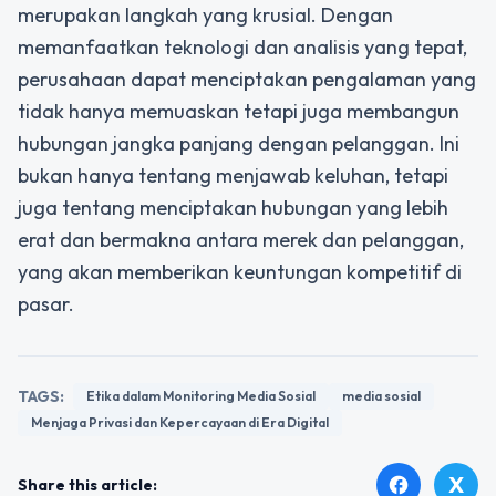
merupakan langkah yang krusial. Dengan
memanfaatkan teknologi dan analisis yang tepat,
perusahaan dapat menciptakan pengalaman yang
tidak hanya memuaskan tetapi juga membangun
hubungan jangka panjang dengan pelanggan. Ini
bukan hanya tentang menjawab keluhan, tetapi
juga tentang menciptakan hubungan yang lebih
erat dan bermakna antara merek dan pelanggan,
yang akan memberikan keuntungan kompetitif di
pasar.
TAGS:
Etika dalam Monitoring Media Sosial
media sosial
Menjaga Privasi dan Kepercayaan di Era Digital
X
facebook
Share this article: