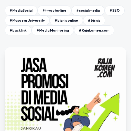
#MediaSosial
#tryoutonline
#sosial media
#SEO
#Masoem University
#bisnis online
#bisnis
#backlink
#Media Monitoring
#Rajakomen.com