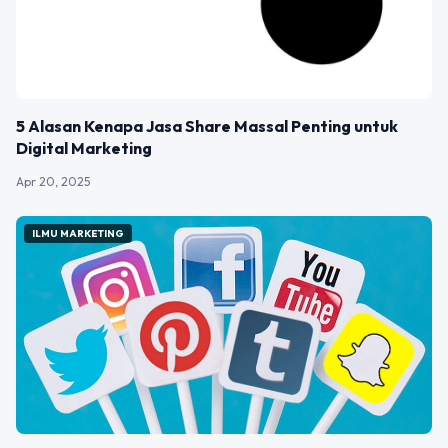
5 Alasan Kenapa Jasa Share Massal Penting untuk
Digital Marketing
Apr 20, 2025
ILMU MARKETING