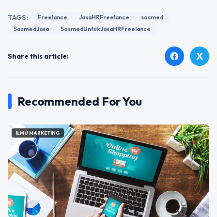
TAGS:
Freelance
JasaHRFreelance
sosmed
SosmedJasa
SosmedUntukJasaHRFreelance
X
facebook
Share this article:
Recommended For You
ILMU MARKETING