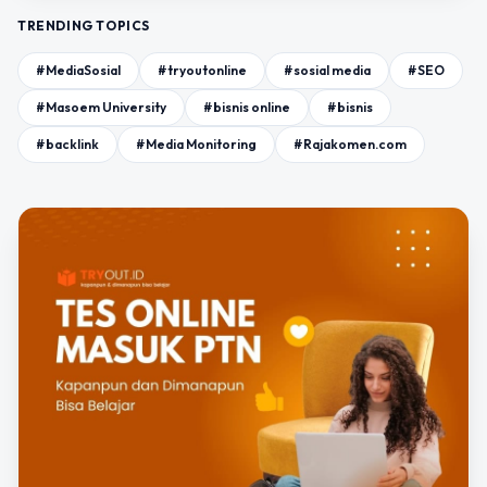
TRENDING TOPICS
#MediaSosial
#tryoutonline
#sosial media
#SEO
#Masoem University
#bisnis online
#bisnis
#backlink
#Media Monitoring
#Rajakomen.com