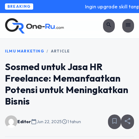
Ingin upgrade skill tanpa
BREAKING
search
menu
ILMU MARKETING
/
ARTICLE
Sosmed untuk Jasa HR
Freelance: Memanfaatkan
Potensi untuk Meningkatkan
Bisnis
bookmark_border
share
Editor
calendar_today
Jun 22, 2025
schedule
1 tahun