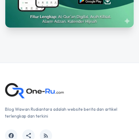
Blog Wawan Rudiantara adalah website berita dan artikel
terlengkap dan terkini
facebook
share
rss_feed