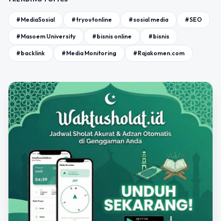
#MediaSosial
#tryoutonline
#sosial media
#SEO
#Masoem University
#bisnis online
#bisnis
#backlink
#Media Monitoring
#Rajakomen.com