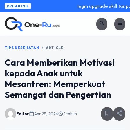
Ingin upgrade skill tanpa 
BREAKING
search
menu
TIPS KESEHATAN
/
ARTICLE
Cara Memberikan Motivasi
kepada Anak untuk
Mesantren: Memperkuat
Semangat dan Pengertian
bookmark_border
share
Editor
calendar_today
Apr 25, 2024
schedule
2 tahun