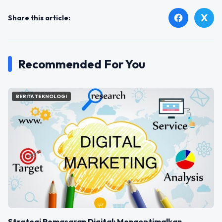
X
facebook
Share this article:
Recommended For You
BERITA TEKNOLOGI
Strategi Pemasaran Digital: Mengoptimalkan