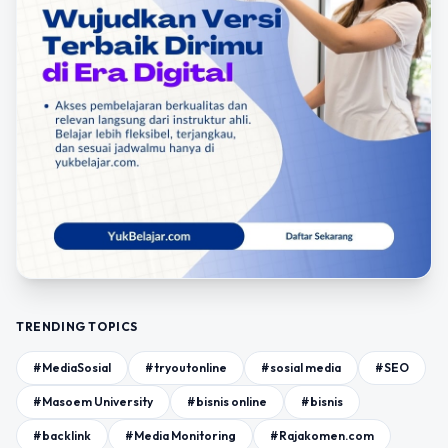
TRENDING TOPICS
#MediaSosial
#tryoutonline
#sosial media
#SEO
#Masoem University
#bisnis online
#bisnis
#backlink
#Media Monitoring
#Rajakomen.com