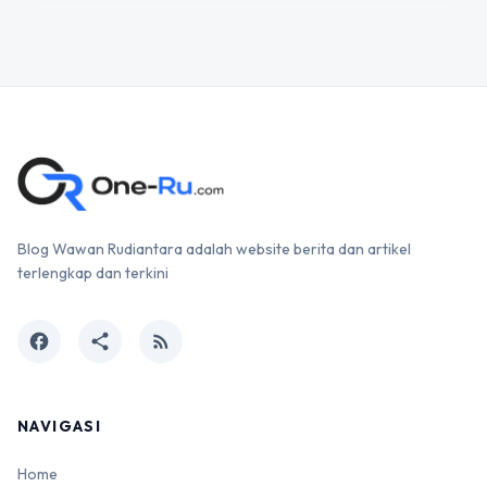
Blog Wawan Rudiantara adalah website berita dan artikel
terlengkap dan terkini
facebook
share
rss_feed
NAVIGASI
Home