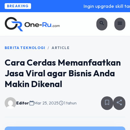
Ingin upgrade skill tan
BREAKING
search
menu
BERITA TEKNOLOGI
/
ARTICLE
Cara Cerdas Memanfaatkan
Jasa Viral agar Bisnis Anda
Makin Dikenal
bookmark_border
share
Editor
calendar_today
Mar 25, 2025
schedule
1 tahun