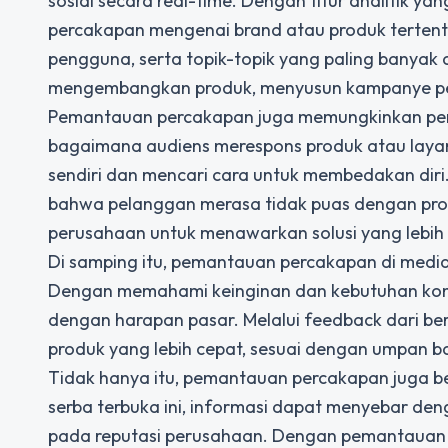
sosial secara real-time. Dengan fitur analitik y
percakapan mengenai brand atau produk tertent
pengguna, serta topik-topik yang paling banyak 
mengembangkan produk, menyusun kampanye pem
Pemantauan percakapan juga memungkinkan per
bagaimana audiens merespons produk atau laya
sendiri dan mencari cara untuk membedakan diri.
bahwa pelanggan merasa tidak puas dengan produ
perusahaan untuk menawarkan solusi yang lebih 
Di samping itu,
pemantauan percakapan di media 
Dengan memahami keinginan dan kebutuhan kons
dengan harapan pasar. Melalui feedback dari berb
produk yang lebih cepat, sesuai dengan umpan b
Tidak hanya itu, pemantauan percakapan juga be
serba terbuka ini, informasi dapat menyebar de
pada reputasi perusahaan. Dengan pemantauan 