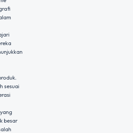
ume
grafi
dalam
jari
ereka
nunjukkan
produk.
h sesuai
erasi
 yang
k besar
salah