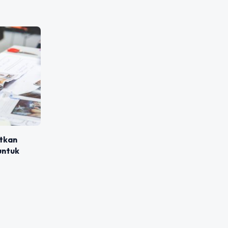
tkan
untuk