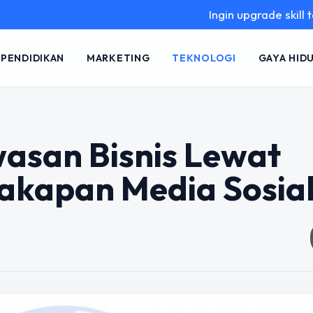
Ingin upgrade skill tanpa ribe
PENDIDIKAN
MARKETING
TEKNOLOGI
GAYA HID
san Bisnis Lewat
akapan Media Sosia