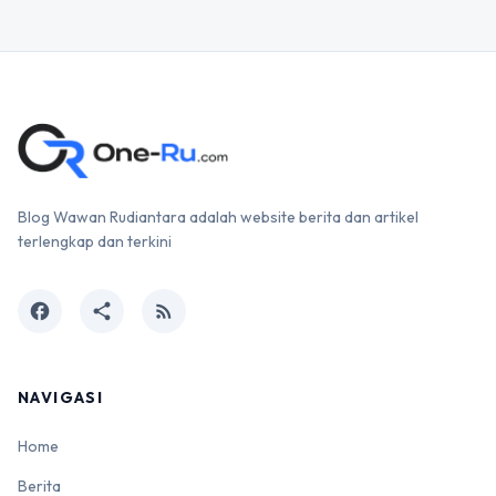
Blog Wawan Rudiantara adalah website berita dan artikel
terlengkap dan terkini
facebook
share
rss_feed
NAVIGASI
Home
Berita