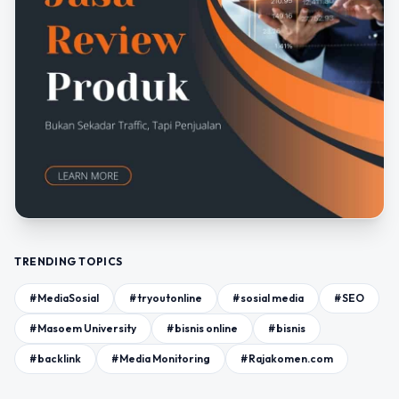
TRENDING TOPICS
#MediaSosial
#tryoutonline
#sosial media
#SEO
#Masoem University
#bisnis online
#bisnis
#backlink
#Media Monitoring
#Rajakomen.com