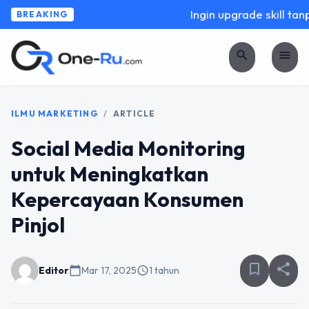
Ingin upgrade skill tanp
BREAKING
search
menu
ILMU MARKETING
/
ARTICLE
Social Media Monitoring
untuk Meningkatkan
Kepercayaan Konsumen
Pinjol
bookmark_border
share
Editor
calendar_today
Mar 17, 2025
schedule
1 tahun