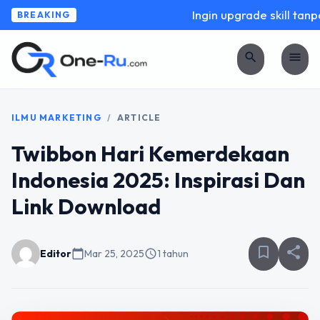
Ingin upgrade skill tanpa 
BREAKING
search
menu
ILMU MARKETING
/
ARTICLE
Twibbon Hari Kemerdekaan
Indonesia 2025: Inspirasi Dan
Link Download
bookmark_border
share
Editor
calendar_today
Mar 25, 2025
schedule
1 tahun