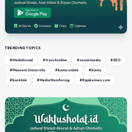
TRENDING TOPICS
#MediaSosial
#tryoutonline
#sosial media
#SEO
#Masoem University
#bisnis online
#bisnis
#backlink
#Media Monitoring
#Rajakomen.com