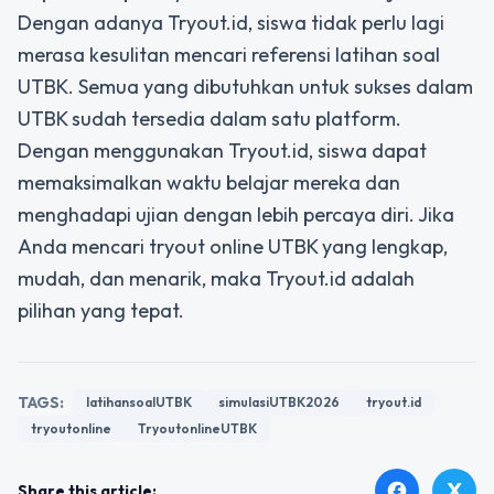
Dengan adanya Tryout.id, siswa tidak perlu lagi
merasa kesulitan mencari referensi latihan soal
UTBK. Semua yang dibutuhkan untuk sukses dalam
UTBK sudah tersedia dalam satu platform.
Dengan menggunakan Tryout.id, siswa dapat
memaksimalkan waktu belajar mereka dan
menghadapi ujian dengan lebih percaya diri. Jika
Anda mencari tryout online UTBK yang lengkap,
mudah, dan menarik, maka Tryout.id adalah
pilihan yang tepat.
TAGS:
latihansoalUTBK
simulasiUTBK2026
tryout.id
tryoutonline
TryoutonlineUTBK
X
facebook
Share this article: