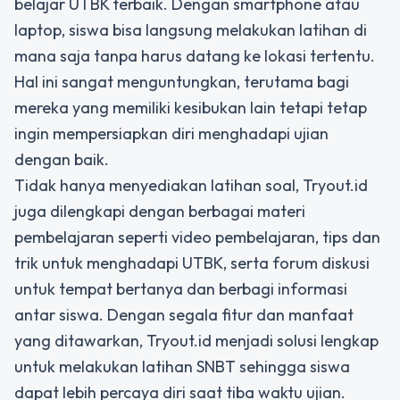
belajar UTBK terbaik. Dengan smartphone atau
laptop, siswa bisa langsung melakukan latihan di
mana saja tanpa harus datang ke lokasi tertentu.
Hal ini sangat menguntungkan, terutama bagi
mereka yang memiliki kesibukan lain tetapi tetap
ingin mempersiapkan diri menghadapi ujian
dengan baik.
Tidak hanya menyediakan latihan soal, Tryout.id
juga dilengkapi dengan berbagai materi
pembelajaran seperti video pembelajaran, tips dan
trik untuk menghadapi UTBK, serta forum diskusi
untuk tempat bertanya dan berbagi informasi
antar siswa. Dengan segala fitur dan manfaat
yang ditawarkan, Tryout.id menjadi solusi lengkap
untuk melakukan latihan SNBT sehingga siswa
dapat lebih percaya diri saat tiba waktu ujian.