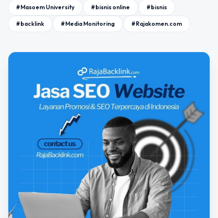
#Masoem University
#bisnis online
#bisnis
#backlink
#Media Monitoring
#Rajakomen.com