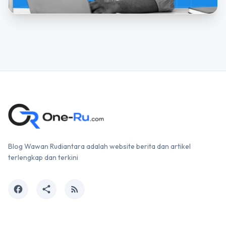
Blog Wawan Rudiantara adalah website berita dan artikel
terlengkap dan terkini
facebook
share
rss_feed