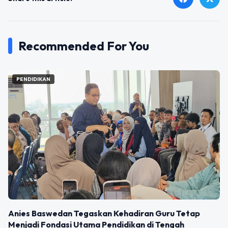
Recommended For You
PENDIDIKAN
Anies Baswedan Tegaskan Kehadiran Guru Tetap
Menjadi Fondasi Utama Pendidikan di Tengah