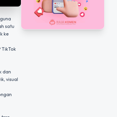
ngguna
ah satu
k ke
P TikTok
k dan
k, visual
rongan