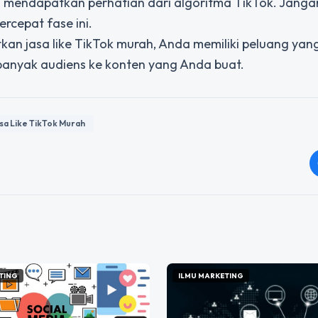
a mendapatkan perhatian dari algoritma TikTok. Janga
rcepat fase ini.
tkan
jasa like TikTok murah
, Anda memiliki peluang yang
banyak audiens ke konten yang Anda buat.
sa Like TikTok Murah
TING
ILMU MARKETING