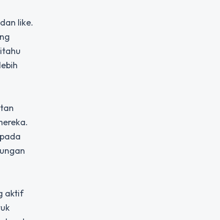
dan like.
ing
itahu
lebih
atan
mereka.
 pada
kungan
 aktif
tuk