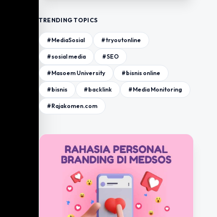
TRENDING TOPICS
#MediaSosial
#tryoutonline
#sosial media
#SEO
#Masoem University
#bisnis online
#bisnis
#backlink
#Media Monitoring
#Rajakomen.com