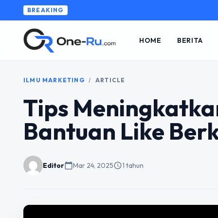
BREAKING
HOME
BERITA
ILMU MARKETING
/
ARTICLE
Tips Meningkatka
Bantuan Like Berk
Editor
calendar_today
Mar 24, 2025
schedule
1 tahun