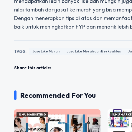
mendapatkan lebih banyak like dan mungkin jug
nilai tambah dari jasa like murah yang bisa mempe
Dengan menerapkan tips di atas dan memanfaa
baik untuk meningkatkan FYP dan menarik lebih 
TAGS:
Jasa Like Murah
Jasa Like Murah dan Berkualitas
Ja
Share this article:
Recommended For You
ILMU MARKETING
ILMU MARKE