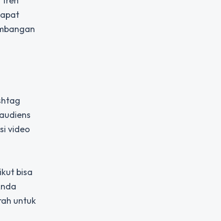
 tren
dapat
embangan
shtag
 audiens
si video
kut bisa
Anda
rah untuk