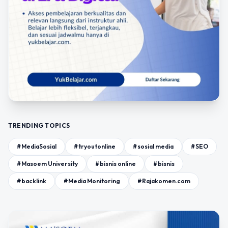
TRENDING TOPICS
#MediaSosial
#tryoutonline
#sosial media
#SEO
#Masoem University
#bisnis online
#bisnis
#backlink
#Media Monitoring
#Rajakomen.com