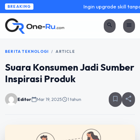
Ingin upgrade skill tanpa 
BREAKING
search
menu
BERITA TEKNOLOGI
/
ARTICLE
Suara Konsumen Jadi Sumber
Inspirasi Produk
bookmark_border
share
Editor
calendar_today
Mar 19, 2025
schedule
1 tahun