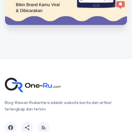
Blog Wawan Rudiantara adalah website berita dan artikel
terlengkap dan terkini
facebook
share
rss_feed