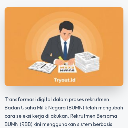
Transformasi digital dalam proses rekrutmen
Badan Usaha Milik Negara (BUMN) telah mengubah
cara seleksi kerja dilakukan. Rekrutmen Bersama
BUMN
(RBB) kini menggunakan sistem berbasis