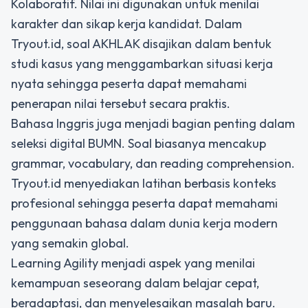
Kolaboratif. Nilai ini digunakan untuk menilai
karakter dan sikap kerja kandidat. Dalam
Tryout.id, soal AKHLAK disajikan dalam bentuk
studi kasus yang menggambarkan situasi kerja
nyata sehingga peserta dapat memahami
penerapan nilai tersebut secara praktis.
Bahasa Inggris juga menjadi bagian penting dalam
seleksi digital BUMN. Soal biasanya mencakup
grammar, vocabulary, dan reading comprehension.
Tryout.id menyediakan latihan berbasis konteks
profesional sehingga peserta dapat memahami
penggunaan bahasa dalam dunia kerja modern
yang semakin global.
Learning Agility menjadi aspek yang menilai
kemampuan seseorang dalam belajar cepat,
beradaptasi, dan menyelesaikan masalah baru.