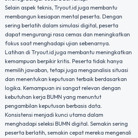
Selain aspek teknis, Tryout.id juga membantu
membangun kesiapan mental peserta. Dengan
sering berlatih dalam simulasi digital, peserta
dapat mengurangi rasa cemas dan meningkatkan
fokus saat menghadapi ujian sebenarnya.
Latihan di Tryout.id juga membantu meningkatkan
kemampuan berpikir kritis. Peserta tidak hanya
memilih jawaban, tetapi juga menganalisis situasi
dan menentukan keputusan terbaik berdasarkan
logika. Kemampuan ini sangat relevan dengan
kebutuhan kerja BUMN yang menuntut
pengambilan keputusan berbasis data.
Konsistensi menjadi kunci utama dalam
menghadapi seleksi BUMN digital. Semakin sering
peserta berlatih, semakin cepat mereka mengenali