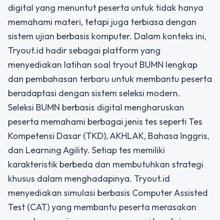
digital yang menuntut peserta untuk tidak hanya
memahami materi, tetapi juga terbiasa dengan
sistem ujian berbasis komputer. Dalam konteks ini,
Tryout.id hadir sebagai platform yang
menyediakan latihan soal tryout BUMN lengkap
dan pembahasan terbaru untuk membantu peserta
beradaptasi dengan sistem seleksi modern.
Seleksi BUMN berbasis digital mengharuskan
peserta memahami berbagai jenis tes seperti Tes
Kompetensi Dasar (TKD), AKHLAK, Bahasa Inggris,
dan Learning Agility. Setiap tes memiliki
karakteristik berbeda dan membutuhkan strategi
khusus dalam menghadapinya. Tryout.id
menyediakan simulasi berbasis Computer Assisted
Test (CAT) yang membantu peserta merasakan