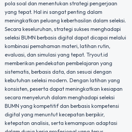
pola soal dan menentukan strategi pengerjaan
yang tepat. Hal ini sangat penting dalam
meningkatkan peluang keberhasilan dalam seleksi.
Secara keseluruhan, strategi sukses menghadapi
seleksi BUMN berbasis digital dapat dicapai melalui
kombinasi pemahaman materi, latihan rutin,
evaluasi, dan simulasi yang tepat. Tryout.id
memberikan pendekatan pembelajaran yang
sistematis, berbasis data, dan sesuai dengan
kebutuhan seleksi modern. Dengan latihan yang
konsisten, peserta dapat meningkatkan kesiapan
secara menyeluruh dalam menghadapi seleksi
BUMN yang kompetitif dan berbasis kompetensi
digital yang menuntut kecepatan berpikir,
ketepatan analisis, serta kemampuan adaptasi
dalam dunia kerja profesional yang terus