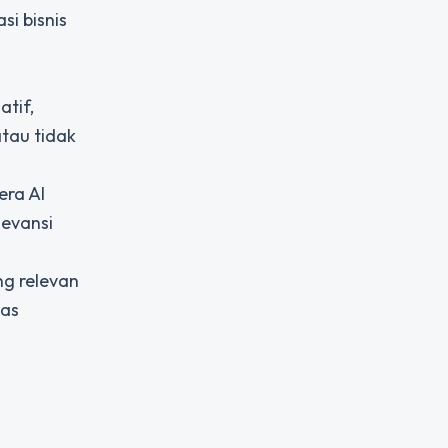
i bisnis
atif,
atau tidak
era AI
levansi
ng relevan
tas