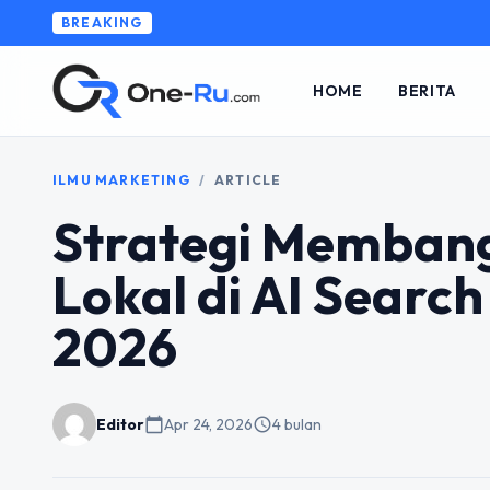
BREAKING
HOME
BERITA
ILMU MARKETING
/
ARTICLE
Strategi Membang
Lokal di AI Searc
2026
Editor
calendar_today
Apr 24, 2026
schedule
4 bulan