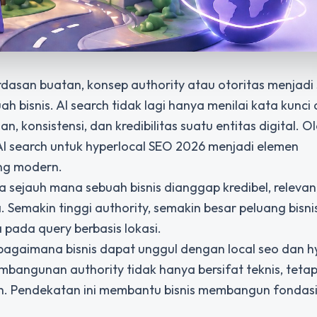
rdasan buatan, konsep authority atau otoritas menjadi
 bisnis. AI search tidak lagi hanya menilai kata kunci
, konsistensi, dan kredibilitas suatu entitas digital. O
i AI search untuk hyperlocal SEO 2026 menjadi elemen
ing modern.
 sejauh mana sebuah bisnis dianggap kredibel, relevan
Semakin tinggi authority, semakin besar peluang bisni
a pada query berbasis lokasi.
gaimana bisnis dapat unggul dengan local seo dan h
mbangunan authority tidak hanya bersifat teknis, tetap
uh. Pendekatan ini membantu bisnis membangun fondas