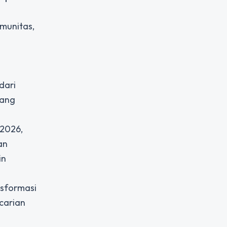
omunitas,
dari
yang
 2026
,
an
in
nsformasi
carian