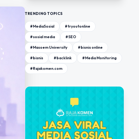
TRENDING TOPICS
#MediaSosial
#tryoutonline
#sosial media
#SEO
#Masoem University
#bisnis online
#bisnis
#backlink
#Media Monitoring
#Rajakomen.com