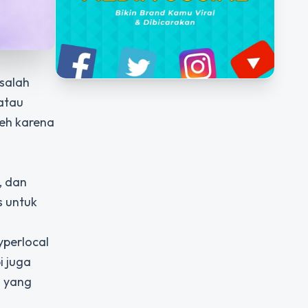
 salah
 atau
leh karena
, dan
s untuk
yperlocal
i juga
i yang