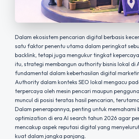
Dalam ekosistem pencarian digital berbasis kece
satu faktor penentu utama dalam peringkat sebuah
backlink, tetapi juga mengukur tingkat kepercayaan
itu, strategi membangun authority bisnis lokal d
fundamental dalam keberhasilan digital market
Authority dalam konteks SEO lokal mengacu pada
terpercaya oleh mesin pencari maupun pengguna. 
muncul di posisi teratas hasil pencarian, terutam
Dalam penerapannya, penting untuk memahami ba
optimization di era AI search tahun 2026 agar pe
mencakup aspek reputasi digital yang menyelur
kuat dalam jangka panjang.