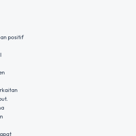
an positif
l
en
erkaitan
ut.
na
an
dapat