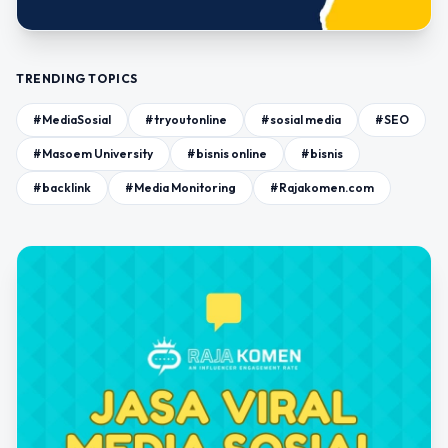
TRENDING TOPICS
#MediaSosial
#tryoutonline
#sosial media
#SEO
#Masoem University
#bisnis online
#bisnis
#backlink
#Media Monitoring
#Rajakomen.com