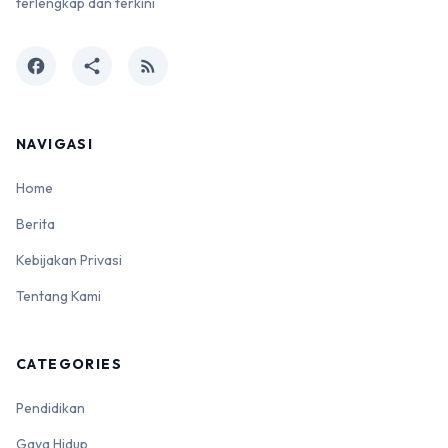
terlengkap dan terkini
facebook
share
rss_feed
NAVIGASI
Home
Berita
Kebijakan Privasi
Tentang Kami
CATEGORIES
Pendidikan
Gaya Hidup