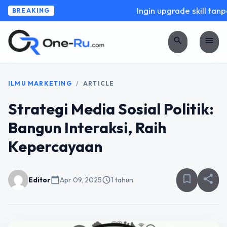
Ingin upgrade skill tanpa
BREAKING
search
menu
ILMU MARKETING
/
ARTICLE
Strategi Media Sosial Politik:
Bangun Interaksi, Raih
Kepercayaan
bookmark_border
share
Editor
calendar_today
Apr 09, 2025
schedule
1 tahun