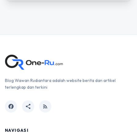
Blog Wawan Rudiantara adalah website berita dan artikel
terlengkap dan terkini
facebook
share
rss_feed
NAVIGASI