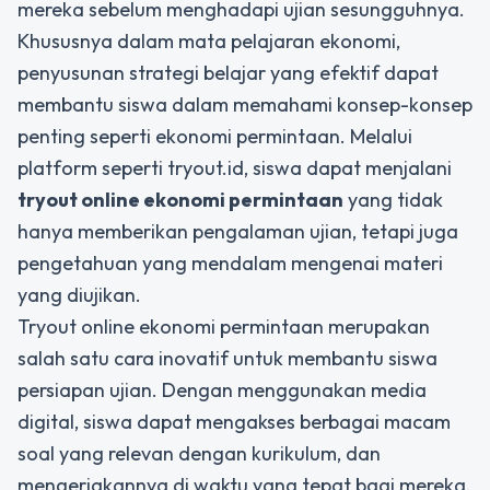
mereka sebelum menghadapi ujian sesungguhnya.
Khususnya dalam mata pelajaran ekonomi,
penyusunan strategi belajar yang efektif dapat
membantu siswa dalam memahami konsep-konsep
penting seperti ekonomi permintaan. Melalui
platform seperti tryout.id, siswa dapat menjalani
tryout online ekonomi permintaan
yang tidak
hanya memberikan pengalaman ujian, tetapi juga
pengetahuan yang mendalam mengenai materi
yang diujikan.
Tryout online ekonomi permintaan merupakan
salah satu cara inovatif untuk membantu siswa
persiapan ujian. Dengan menggunakan media
digital, siswa dapat mengakses berbagai macam
soal yang relevan dengan kurikulum, dan
mengerjakannya di waktu yang tepat bagi mereka.