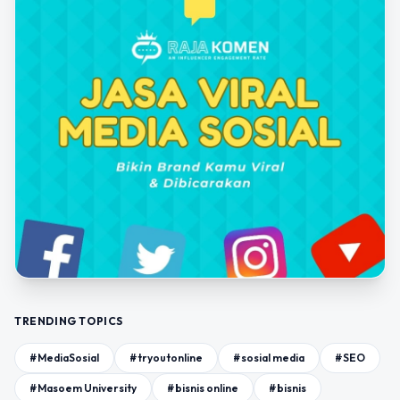
TRENDING TOPICS
#MediaSosial
#tryoutonline
#sosial media
#SEO
#Masoem University
#bisnis online
#bisnis