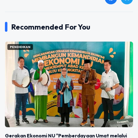
Recommended For You
PENDIDIKAN
Gerakan Ekonomi NU "Pemberdayaan Umat melalui