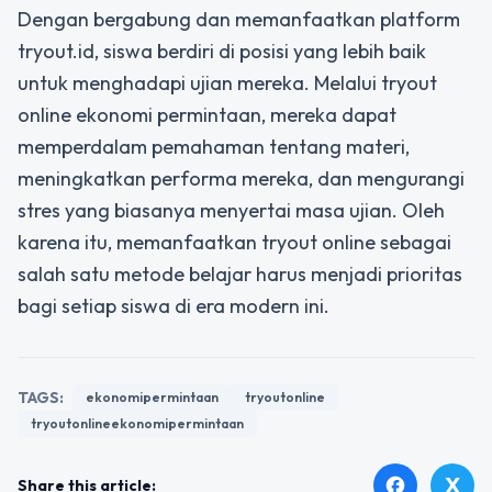
Dengan bergabung dan memanfaatkan platform
tryout.id, siswa berdiri di posisi yang lebih baik
untuk menghadapi ujian mereka. Melalui tryout
online ekonomi permintaan, mereka dapat
memperdalam pemahaman tentang materi,
meningkatkan performa mereka, dan mengurangi
stres yang biasanya menyertai masa ujian. Oleh
karena itu, memanfaatkan tryout online sebagai
salah satu metode belajar harus menjadi prioritas
bagi setiap siswa di era modern ini.
TAGS:
ekonomipermintaan
tryoutonline
tryoutonlineekonomipermintaan
X
facebook
Share this article: