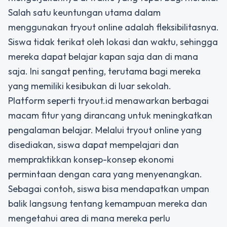
Salah satu keuntungan utama dalam
menggunakan tryout online adalah fleksibilitasnya.
Siswa tidak terikat oleh lokasi dan waktu, sehingga
mereka dapat belajar kapan saja dan di mana
saja. Ini sangat penting, terutama bagi mereka
yang memiliki kesibukan di luar sekolah.
Platform seperti tryout.id menawarkan berbagai
macam fitur yang dirancang untuk meningkatkan
pengalaman belajar. Melalui tryout online yang
disediakan, siswa dapat mempelajari dan
mempraktikkan konsep-konsep ekonomi
permintaan dengan cara yang menyenangkan.
Sebagai contoh, siswa bisa mendapatkan umpan
balik langsung tentang kemampuan mereka dan
mengetahui area di mana mereka perlu