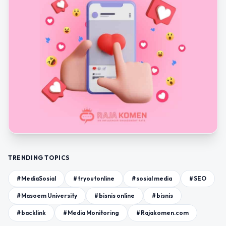
TRENDING TOPICS
#MediaSosial
#tryoutonline
#sosial media
#SEO
#Masoem University
#bisnis online
#bisnis
#backlink
#Media Monitoring
#Rajakomen.com