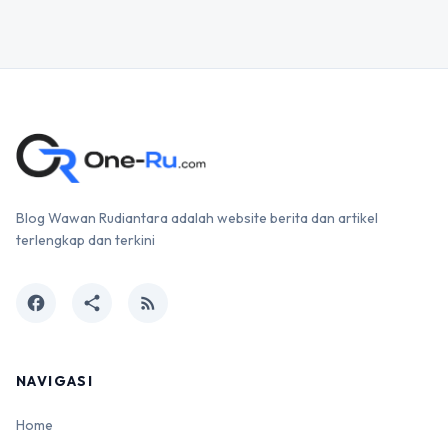
Blog Wawan Rudiantara adalah website berita dan artikel
terlengkap dan terkini
facebook
share
rss_feed
NAVIGASI
Home