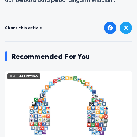
X
facebook
Share this article:
Recommended For You
ILMU MARKETING