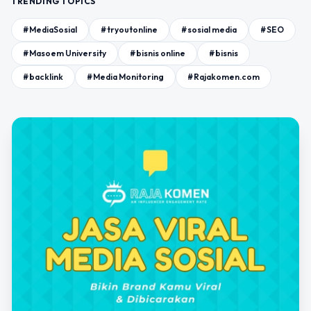
TRENDING TOPICS
#MediaSosial
#tryoutonline
#sosial media
#SEO
#Masoem University
#bisnis online
#bisnis
#backlink
#Media Monitoring
#Rajakomen.com