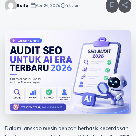
bookmark_border
share
Editor
calendar_today
Apr 24, 2026
schedule
4 bulan
Dalam lanskap mesin pencari berbasis kecerdasan