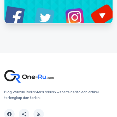
Blog Wawan Rudiantara adalah website berita dan artikel
terlengkap dan terkini
facebook
share
rss_feed