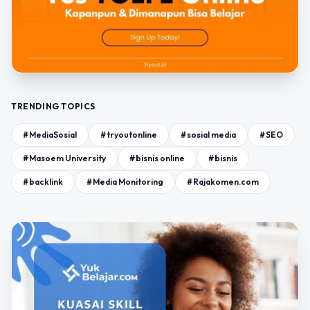
TRENDING TOPICS
#MediaSosial
#tryoutonline
#sosial media
#SEO
#Masoem University
#bisnis online
#bisnis
#backlink
#Media Monitoring
#Rajakomen.com