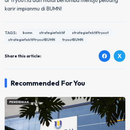
di Tryout.id dan mulai berlomba menuju peluang
karir impianmu di BUMN!
TAGS:
bumn
strategiefektif
strategiefektiftryout
strategiefektiftryoutBUMN
tryoutBUMN
X
facebook
Share this article:
Recommended For You
PENDIDIKAN