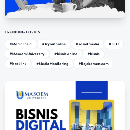
TRENDING TOPICS
#MediaSosial
#tryoutonline
#sosial media
#SEO
#Masoem University
#bisnis online
#bisnis
#backlink
#Media Monitoring
#Rajakomen.com