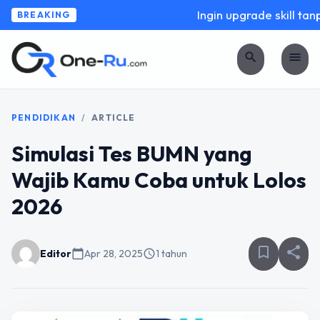
Ingin upgrade skill tanpa
BREAKING
search
menu
PENDIDIKAN
/
ARTICLE
Simulasi Tes BUMN yang
Wajib Kamu Coba untuk Lolos
2026
bookmark_border
share
Editor
calendar_today
Apr 28, 2025
schedule
1 tahun