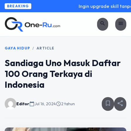
Ingin upgrade skill tanpa
BREAKING
search
menu
GAYA HIDUP
/
ARTICLE
Sandiaga Uno Masuk Daftar
100 Orang Terkaya di
Indonesia
bookmark_border
share
Editor
calendar_today
Jul 16, 2024
schedule
2 tahun