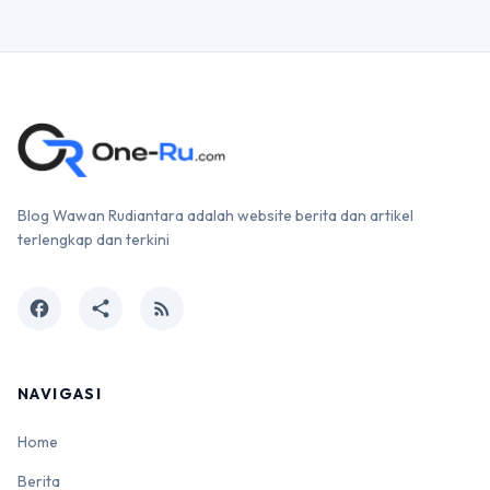
Blog Wawan Rudiantara adalah website berita dan artikel
terlengkap dan terkini
facebook
share
rss_feed
NAVIGASI
Home
Berita