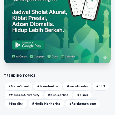
TRENDING TOPICS
#MediaSosial
#tryoutonline
#sosial media
#SEO
#Masoem University
#bisnis online
#bisnis
#backlink
#Media Monitoring
#Rajakomen.com