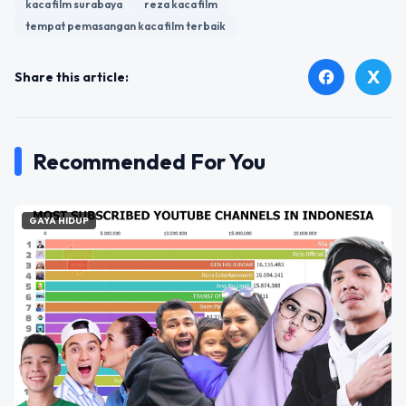
kaca film surabaya
reza kaca film
tempat pemasangan kaca film terbaik
X
facebook
Share this article:
Recommended For You
GAYA HIDUP