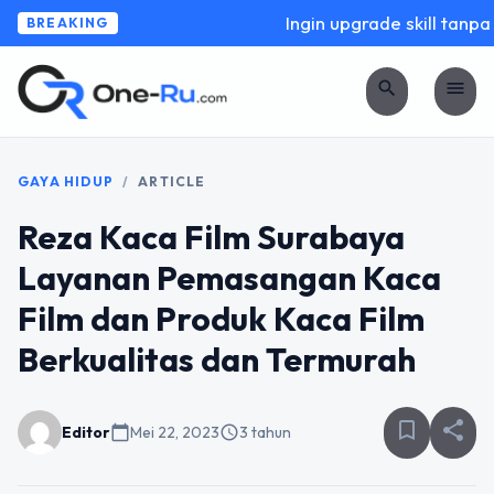
Ingin upgrade skill tanpa r
BREAKING
search
menu
GAYA HIDUP
/
ARTICLE
Reza Kaca Film Surabaya
Layanan Pemasangan Kaca
Film dan Produk Kaca Film
Berkualitas dan Termurah
bookmark_border
share
Editor
calendar_today
Mei 22, 2023
schedule
3 tahun