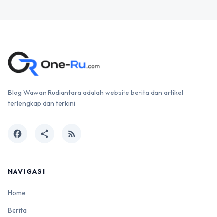
Blog Wawan Rudiantara adalah website berita dan artikel
terlengkap dan terkini
facebook
share
rss_feed
NAVIGASI
Home
Berita