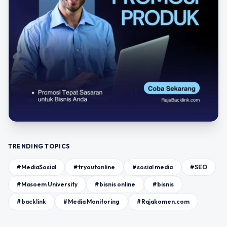
TRENDING TOPICS
#MediaSosial
#tryoutonline
#sosial media
#SEO
#Masoem University
#bisnis online
#bisnis
#backlink
#Media Monitoring
#Rajakomen.com