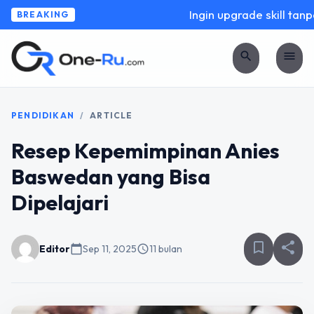
Ingin upgrade skill tanpa 
BREAKING
search
menu
PENDIDIKAN
/
ARTICLE
Resep Kepemimpinan Anies
Baswedan yang Bisa
Dipelajari
bookmark_border
share
Editor
calendar_today
Sep 11, 2025
schedule
11 bulan