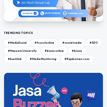
TRENDING TOPICS
#MediaSosial
#tryoutonline
#sosial media
#SEO
#Masoem University
#bisnis online
#bisnis
#backlink
#Media Monitoring
#Rajakomen.com