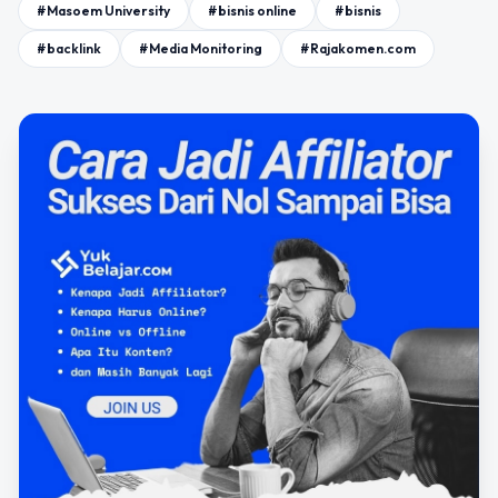
#Masoem University
#bisnis online
#bisnis
#backlink
#Media Monitoring
#Rajakomen.com