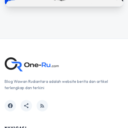
Blog Wawan Rudiantara adalah website berita dan artikel
terlengkap dan terkini
facebook
share
rss_feed