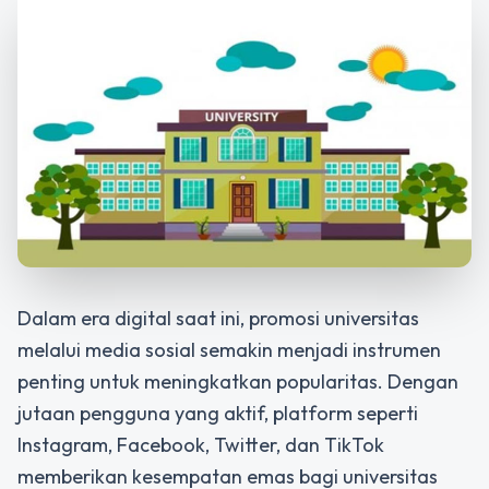
Dalam era digital saat ini, promosi universitas
melalui media sosial semakin menjadi instrumen
penting untuk meningkatkan popularitas. Dengan
jutaan pengguna yang aktif, platform seperti
Instagram, Facebook, Twitter, dan TikTok
memberikan kesempatan emas bagi universitas