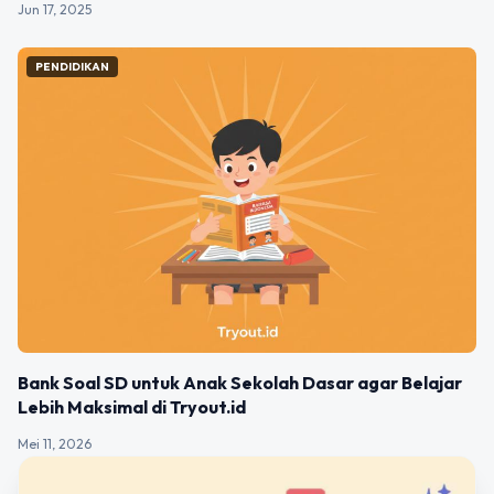
Jun 17, 2025
PENDIDIKAN
Bank Soal SD untuk Anak Sekolah Dasar agar Belajar
Lebih Maksimal di Tryout.id
Mei 11, 2026