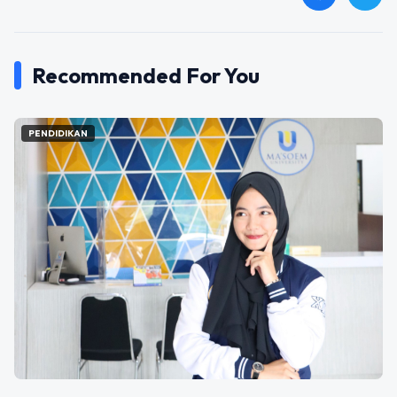
Recommended For You
PENDIDIKAN