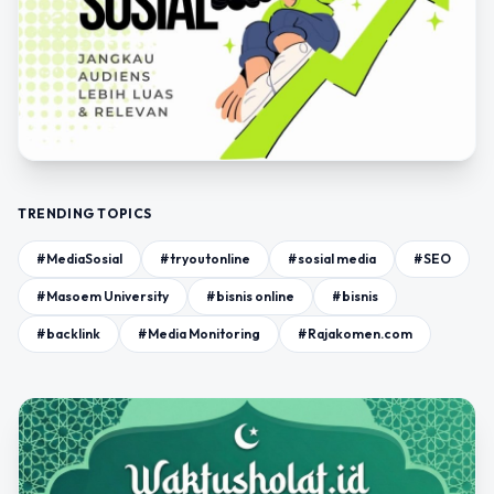
TRENDING TOPICS
#MediaSosial
#tryoutonline
#sosial media
#SEO
#Masoem University
#bisnis online
#bisnis
#backlink
#Media Monitoring
#Rajakomen.com