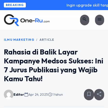
Ingin upgrade skill tanp
BREAKING
search
menu
ILMU MARKETING
/
ARTICLE
Rahasia di Balik Layar
Kampanye Medsos Sukses: Ini
7 Jurus Publikasi yang Wajib
Kamu Tahu!
bookmark_border
share
Editor
calendar_today
Apr 24, 2025
schedule
1 tahun