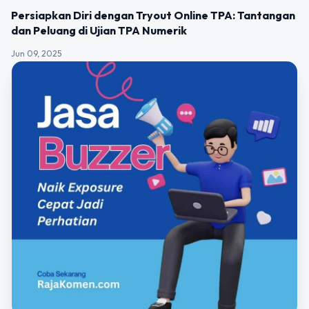
Persiapkan Diri dengan Tryout Online TPA: Tantangan
dan Peluang di Ujian TPA Numerik
Jun 09, 2025