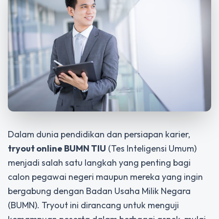
Dalam dunia pendidikan dan persiapan karier,
tryout online BUMN TIU
(Tes Inteligensi Umum)
menjadi salah satu langkah yang penting bagi
calon pegawai negeri maupun mereka yang ingin
bergabung dengan Badan Usaha Milik Negara
(BUMN). Tryout ini dirancang untuk menguji