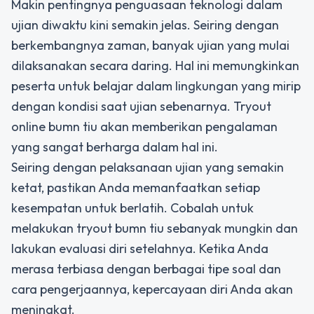
Makin pentingnya penguasaan teknologi dalam
ujian diwaktu kini semakin jelas. Seiring dengan
berkembangnya zaman, banyak ujian yang mulai
dilaksanakan secara daring. Hal ini memungkinkan
peserta untuk belajar dalam lingkungan yang mirip
dengan kondisi saat ujian sebenarnya. Tryout
online bumn tiu akan memberikan pengalaman
yang sangat berharga dalam hal ini.
Seiring dengan pelaksanaan ujian yang semakin
ketat, pastikan Anda memanfaatkan setiap
kesempatan untuk berlatih. Cobalah untuk
melakukan tryout bumn tiu sebanyak mungkin dan
lakukan evaluasi diri setelahnya. Ketika Anda
merasa terbiasa dengan berbagai tipe soal dan
cara pengerjaannya, kepercayaan diri Anda akan
meningkat.