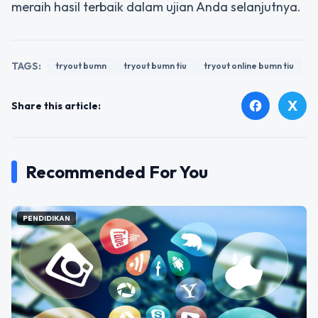
meraih hasil terbaik dalam ujian Anda selanjutnya.
TAGS:
tryout bumn
tryout bumn tiu
tryout online bumn tiu
X
facebook
Share this article:
Recommended For You
PENDIDIKAN