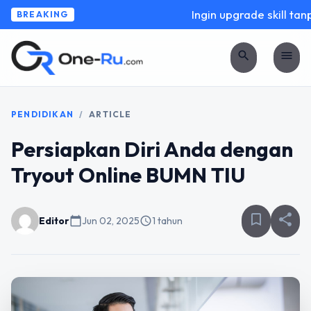
Ingin upgrade skill tanp
BREAKING
search
menu
PENDIDIKAN
/
ARTICLE
Persiapkan Diri Anda dengan
Tryout Online BUMN TIU
bookmark_border
share
Editor
calendar_today
Jun 02, 2025
schedule
1 tahun