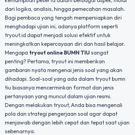
kemampuan peserta dalam berbagai aspek, mulai
dari logika, analisis, hingga pemecahan masalah.
Bagi pembaca yang tengah mempersiapkan diri
menghadapi ujian ini, adanya platform seperti
tryout.id dapat menjadi solusi efektif untuk
meningkatkan kepercayaan diri dan hasil belajar.
Mengapa
tryout online BUMN TIU
sangat
penting? Pertama, tryout ini memberikan
gambaran nyata mengenai jenis soal yang akan
dihadapi. Soal-soal yang ada dalam tryout bumn
tiu biasanya mencerminkan format dan jenis
pertanyaan yang muncul dalam ujian resmi.
Dengan melakukan tryout, Anda bisa mengenali
pola dan strategi pengerjaan soal agar dapat
menjawab dengan lebih cepat dan tepat saat ujian
sebenarnya.