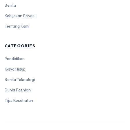
Berita
Kebijakan Privasi
Tentang Kami
CATEGORIES
Pendidikan
Gaya Hidup
Berita Teknologi
Dunia Fashion
Tips Kesehatan