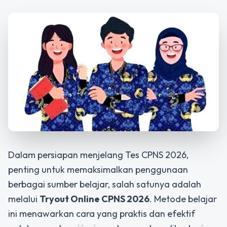
Dalam persiapan menjelang Tes CPNS 2026,
penting untuk memaksimalkan penggunaan
berbagai sumber belajar, salah satunya adalah
melalui
Tryout Online CPNS 2026
. Metode belajar
ini menawarkan cara yang praktis dan efektif