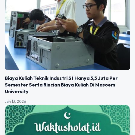
Biaya Kuliah Teknik Industri S1 Hanya 5,5 Juta Per
Semester Serta Rincian Biaya Kuliah Di Masoem
University
Jan 13, 2026