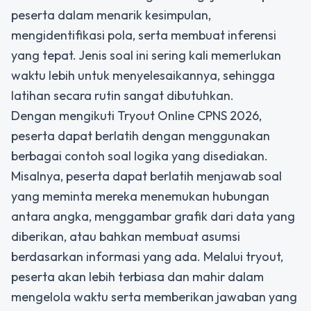
peserta dalam menarik kesimpulan,
mengidentifikasi pola, serta membuat inferensi
yang tepat. Jenis soal ini sering kali memerlukan
waktu lebih untuk menyelesaikannya, sehingga
latihan secara rutin sangat dibutuhkan.
Dengan mengikuti Tryout Online CPNS 2026,
peserta dapat berlatih dengan menggunakan
berbagai contoh soal logika yang disediakan.
Misalnya, peserta dapat berlatih menjawab soal
yang meminta mereka menemukan hubungan
antara angka, menggambar grafik dari data yang
diberikan, atau bahkan membuat asumsi
berdasarkan informasi yang ada. Melalui tryout,
peserta akan lebih terbiasa dan mahir dalam
mengelola waktu serta memberikan jawaban yang