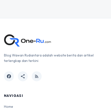
Blog Wawan Rudiantara adalah website berita dan artikel
terlengkap dan terkini
facebook
share
rss_feed
NAVIGASI
Home