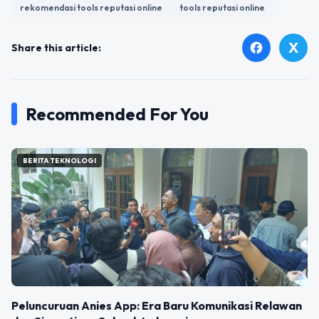
rekomendasi tools reputasi online
tools reputasi online
X
facebook
Share this article:
Recommended For You
BERITA TEKNOLOGI
Peluncuruan Anies App: Era Baru Komunikasi Relawan