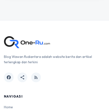
Blog Wawan Rudiantara adalah website berita dan artikel
terlengkap dan terkini
facebook
share
rss_feed
NAVIGASI
Home