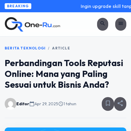
Ingin upgrade skill tanp
BREAKING
search
menu
BERITA TEKNOLOGI
/
ARTICLE
Perbandingan Tools Reputasi
Online: Mana yang Paling
Sesuai untuk Bisnis Anda?
bookmark_border
share
Editor
calendar_today
Apr 29, 2025
schedule
1 tahun