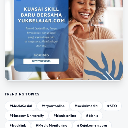
TRENDING TOPICS
#MediaSosial
#tryoutonline
#sosial media
#SEO
#Masoem University
#bisnis online
#bisnis
#backlink
#Media Monitoring
#Rajakomen.com