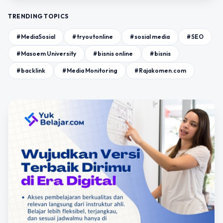
TRENDING TOPICS
#MediaSosial
#tryoutonline
#sosial media
#SEO
#Masoem University
#bisnis online
#bisnis
#backlink
#Media Monitoring
#Rajakomen.com