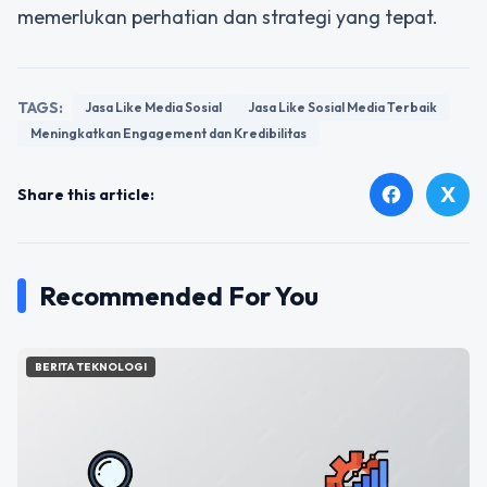
memerlukan perhatian dan strategi yang tepat.
TAGS:
Jasa Like Media Sosial
Jasa Like Sosial Media Terbaik
Meningkatkan Engagement dan Kredibilitas
X
facebook
Share this article:
Recommended For You
BERITA TEKNOLOGI