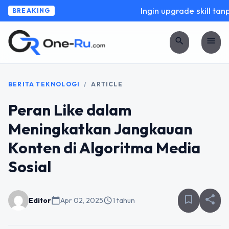
Ingin upgrade skill tanpa
BREAKING
search
menu
BERITA TEKNOLOGI
/
ARTICLE
Peran Like dalam
Meningkatkan Jangkauan
Konten di Algoritma Media
Sosial
bookmark_border
share
Editor
calendar_today
Apr 02, 2025
schedule
1 tahun