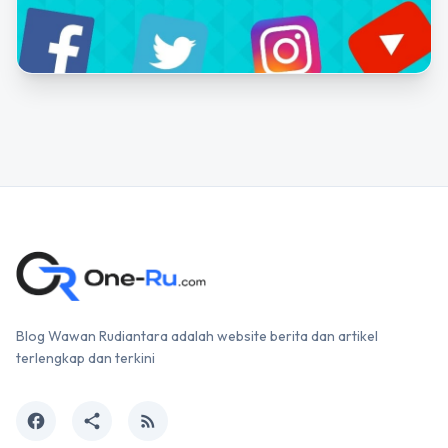
Blog Wawan Rudiantara adalah website berita dan artikel
terlengkap dan terkini
facebook
share
rss_feed