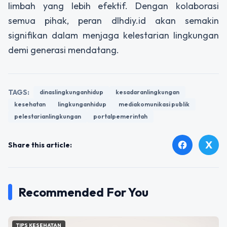
limbah yang lebih efektif. Dengan kolaborasi
semua pihak, peran dlhdiy.id akan semakin
signifikan dalam menjaga kelestarian lingkungan
demi generasi mendatang.
TAGS:
dinaslingkunganhidup
kesadaranlingkungan
kesehatan
lingkunganhidup
mediakomunikasi publik
pelestarianlingkungan
portalpemerintah
X
facebook
Share this article:
Recommended For You
TIPS KESEHATAN