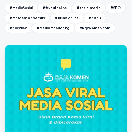
#MediaSosial
#tryoutonline
#sosial media
#SEO
#Masoem University
#bisnis online
#bisnis
#backlink
#Media Monitoring
#Rajakomen.com