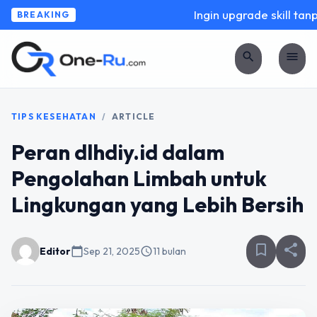
Ingin upgrade skill tanpa
BREAKING
search
menu
TIPS KESEHATAN
/
ARTICLE
Peran dlhdiy.id dalam
Pengolahan Limbah untuk
Lingkungan yang Lebih Bersih
bookmark_border
share
Editor
calendar_today
Sep 21, 2025
schedule
11 bulan