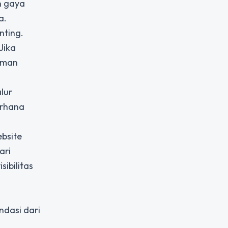
n gaya
a.
nting.
Jika
laman
lur
erhana
ebsite
ari
ibilitas
ndasi dari