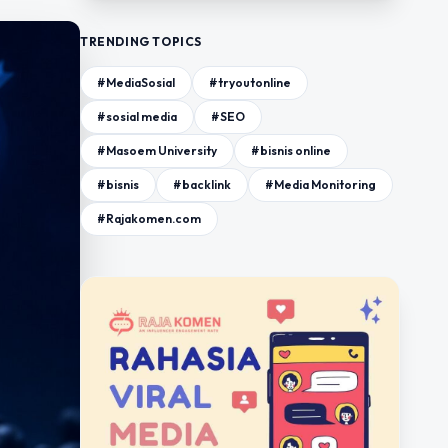
TRENDING TOPICS
#MediaSosial
#tryoutonline
#sosial media
#SEO
#Masoem University
#bisnis online
#bisnis
#backlink
#Media Monitoring
#Rajakomen.com