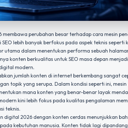
26 membawa perubahan besar terhadap cara mesin pen
i SEO lebih banyak berfokus pada aspek teknis seperti
aktor utama dalam menentukan performa sebuah halaman 
nya konten berkualitas untuk SEO masa depan menjadi
igital modern.
bkan jumlah konten di internet berkembang sangat ce
gan topik yang serupa. Dalam kondisi seperti ini, mesin
enentukan mana konten yang benar-benar layak mend
 modern kini lebih fokus pada kualitas pengalaman me
i teknis.
an digital 2026 dengan konten cerdas
menunjukkan ba
i pada kebutuhan manusia. Konten tidak lagi dipandan