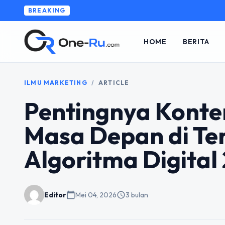
BREAKING
HOME
BERITA
ILMU MARKETING
/
ARTICLE
Pentingnya Konte
Masa Depan di T
Algoritma Digital
Editor
calendar_today
Mei 04, 2026
schedule
3 bulan