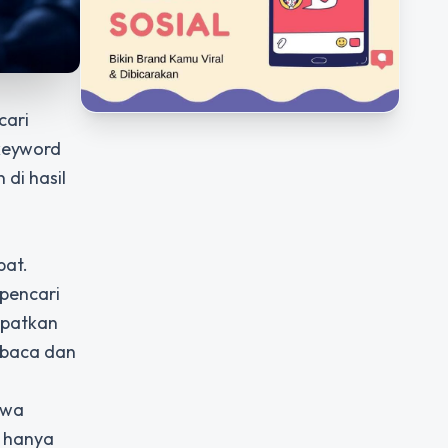
cari
 keyword
di hasil
pat.
 pencari
apatkan
mbaca dan
hwa
g hanya