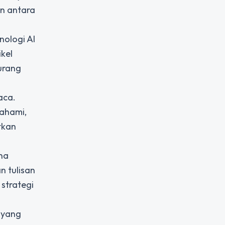
n antara
nologi AI
kel
urang
aca.
pahami,
tkan
na
n tulisan
strategi
 yang