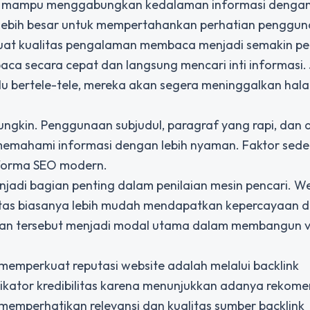
ang mampu menggabungkan kedalaman informasi denga
lebih besar untuk mempertahankan perhatian penggun
uat kualitas pengalaman membaca menjadi semakin pe
ca secara cepat dan langsung mencari inti informasi. 
lu bertele-tele, mereka akan segera meninggalkan ha
 mungkin. Penggunaan subjudul, paragraf yang rapi, dan a
mahami informasi dengan lebih nyaman. Faktor sed
erforma SEO modern.
menjadi bagian penting dalam penilaian mesin pencari. W
itas biasanya lebih mudah mendapatkan kepercayaan d
n tersebut menjadi modal utama dalam membangun vis
 memperkuat reputasi website adalah melalui backlink
dikator kredibilitas karena menunjukkan adanya rekome
 memperhatikan relevansi dan kualitas sumber backlink