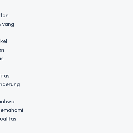
atan
n yang
kel
en
as
itas
enderung
bahwa
 memahami
ualitas