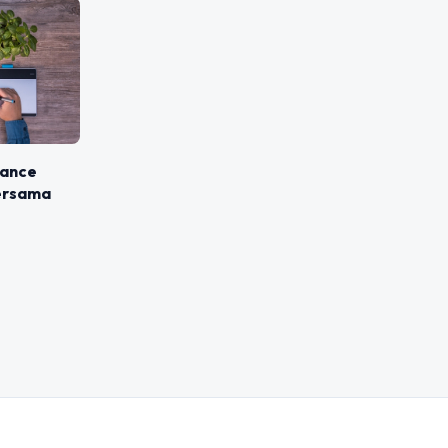
lance
ersama