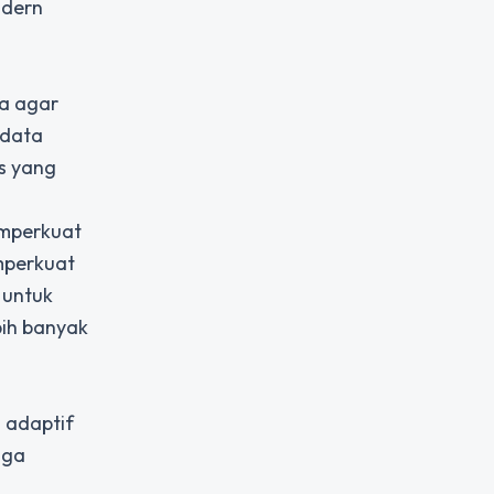
odern
s
ta agar
 data
s yang
emperkuat
mperkuat
 untuk
bih banyak
h adaptif
gga