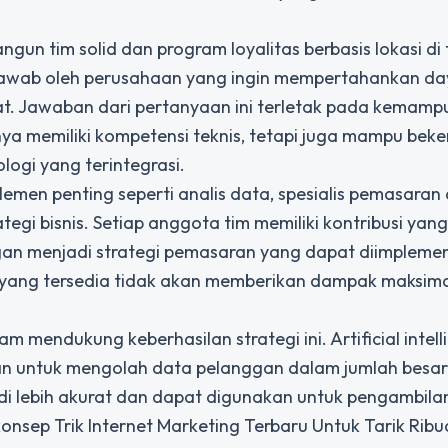
n tim solid dan program loyalitas berbasis lokasi di
ijawab oleh perusahaan yang ingin mempertahankan da
pat. Jawaban dari pertanyaan ini terletak pada kemam
a memiliki kompetensi teknis, tetapi juga mampu beke
logi yang terintegrasi.
elemen penting seperti analis data, spesialis pemasaran d
egi bisnis. Setiap anggota tim memiliki kontribusi yang
an menjadi strategi pemasaran yang dapat diimpleme
ta yang tersedia tidak akan memberikan dampak maksim
mendukung keberhasilan strategi ini. Artificial intell
an untuk mengolah data pelanggan dalam jumlah besar
adi lebih akurat dan dapat digunakan untuk pengambila
konsep Trik Internet Marketing Terbaru Untuk Tarik Rib