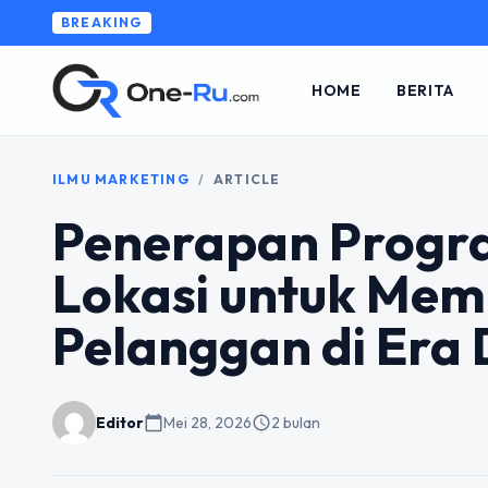
BREAKING
HOME
BERITA
ILMU MARKETING
/
ARTICLE
Penerapan Progra
Lokasi untuk Me
Pelanggan di Era 
Editor
calendar_today
Mei 28, 2026
schedule
2 bulan