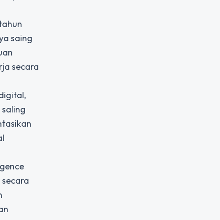
 tahun
ya saing
puan
rja secara
igital,
 saling
ntasikan
al
igence
 secara
n
uan