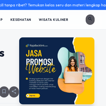
ribet? Temukan kelas seru dan materi lengkap hanya di YukBe
search
UP
KESEHATAN
WISATA KULINER
s
bookmark_border
share