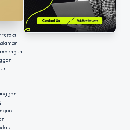
teraksi
galaman
membangun
nggan
kan
langgan
g
engan
an
hadap