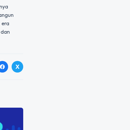
anya
bangun
 era
 dan
X
facebook