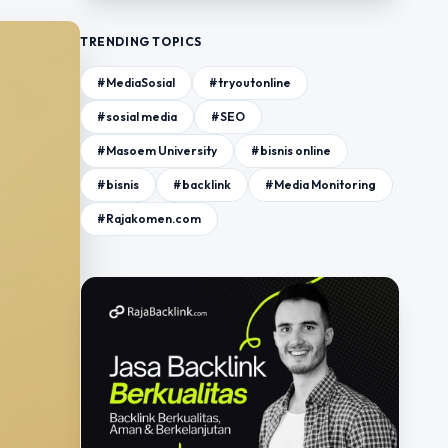
TRENDING TOPICS
#MediaSosial
#tryoutonline
#sosial media
#SEO
#Masoem University
#bisnis online
#bisnis
#backlink
#Media Monitoring
#Rajakomen.com